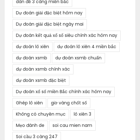
dàn đề 3 càng miền bắc
Dự đoán giải đặc biệt hôm nay
Dự đoán giải đặc biệt ngày mai
Dự đoán kết quả xổ số siêu chính xác hôm nay
dự đoán lô xiên
dự đoán lô xiên 4 miền bắc
dự đoán xsmb
dự đoán xsmb chuẩn
dự đoán xsmb chính xác
dự đoán xsmb đặc biệt
Dự đoán xổ số miền Bắc chính xác hôm nay
Ghép lô xiên
giờ vàng chốt số
Không có chuyên mục
lô xiên 3
Mẹo đánh de
soi cau mien nam
Soi cầu 3 càng 247