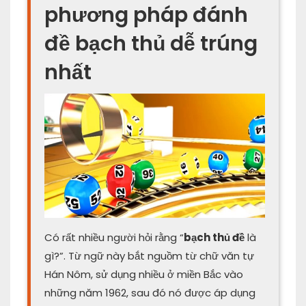
phương pháp đánh
đề bạch thủ dễ trúng
nhất
Có rất nhiều người hỏi rằng “
bạch thủ đề
là
gì?”. Từ ngữ này bắt nguồm từ chữ văn tự
Hán Nôm, sử dụng nhiều ở miền Bắc vào
những năm 1962, sau đó nó được áp dụng