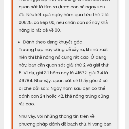
quan sát là tìm ra được con số ngay sau
đó. Nếu kết quả ngày hôm qua tức thứ 2 là
00625, có kép 00, nếu chăn con số này khả
năng lô rất dễ về 00.
Đánh theo dạng khuyết góc
Trường hợp này cũng dễ xảy ra, khi nó xuất
hiện thì khả năng nổ cũng rất cao. Ở dạng
này, bạn cần quan sát giải thứ 2 và giải thứ
5. Ví dụ, giải 3.1 hôm nay là 41672, giải 3.4 là
46784. Như vậy, quan sát sẽ thấy góc 4 số
bị che bởi số 2. Ngày hôm sau bạn có thể
đánh con 24 hoặc 42, khả năng trúng cũng
rất cao.
Như vậy, với những thông tin trên về
phương pháp đánh đề bạch thủ, hi vọng bạn