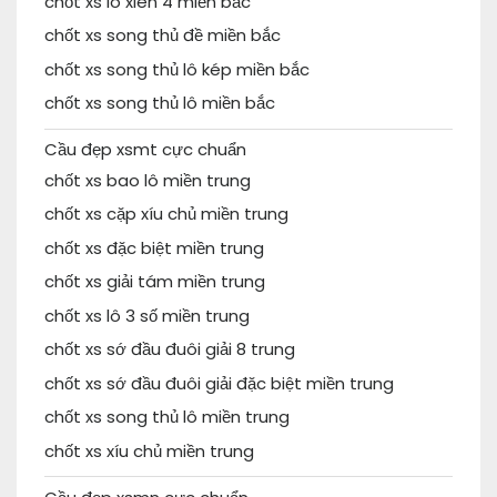
chốt xs lô xiên 4 miền bắc
chốt xs song thủ đề miền bắc
chốt xs song thủ lô kép miền bắc
chốt xs song thủ lô miền bắc
Cầu đẹp xsmt cực chuẩn
chốt xs bao lô miền trung
chốt xs cặp xíu chủ miền trung
chốt xs đặc biệt miền trung
chốt xs giải tám miền trung
chốt xs lô 3 số miền trung
chốt xs sớ đầu đuôi giải 8 trung
chốt xs sớ đầu đuôi giải đặc biệt miền trung
chốt xs song thủ lô miền trung
chốt xs xíu chủ miền trung