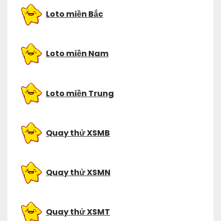
Loto miền Bắc
Loto miền Nam
Loto miền Trung
Quay thử XSMB
Quay thử XSMN
Quay thử XSMT