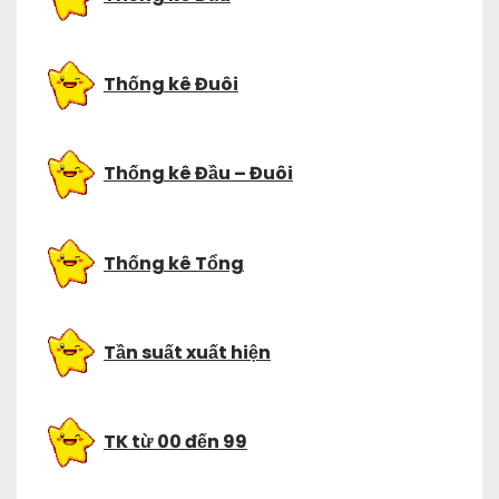
Thống kê Đuôi
Thống kê Đầu – Đuôi
Thống kê Tổng
Tần suất xuất hiện
TK từ 00 đến 99