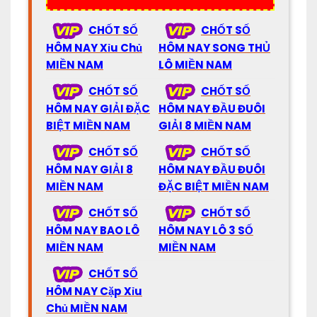
CHỐT SỐ
CHỐT SỐ
HÔM NAY Xỉu Chủ
HÔM NAY SONG THỦ
MIỀN NAM
LÔ MIỀN NAM
CHỐT SỐ
CHỐT SỐ
HÔM NAY GIẢI ĐẶC
HÔM NAY ĐẦU ĐUÔI
BIỆT MIỀN NAM
GIẢI 8 MIỀN NAM
CHỐT SỐ
CHỐT SỐ
HÔM NAY GIẢI 8
HÔM NAY ĐẦU ĐUÔI
MIỀN NAM
ĐẶC BIỆT MIỀN NAM
CHỐT SỐ
CHỐT SỐ
HÔM NAY BAO LÔ
HÔM NAY LÔ 3 SỐ
MIỀN NAM
MIỀN NAM
CHỐT SỐ
HÔM NAY Cặp Xỉu
Chủ MIỀN NAM