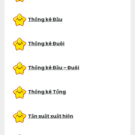
Thống kê Đầu
Thống kê Đuôi
Thống kê Đầu – Đuôi
Thống kê Tổng
Tần suất xuất hiện