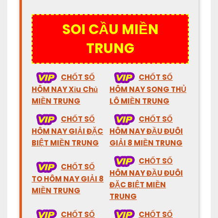
SOI CẦU MIỀN
TRUNG
CHỐT SỐ
CHỐT SỐ
HÔM NAY Xỉu Chủ
HÔM NAY SONG THỦ
MIỀN TRUNG
LÔ MIỀN TRUNG
CHỐT SỐ
CHỐT SỐ
HÔM NAY GIẢI ĐẶC
HÔM NAY ĐẦU ĐUÔI
BIỆT MIỀN TRUNG
GIẢI 8 MIỀN TRUNG
CHỐT SỐ
CHỐT SỐ
HÔM NAY ĐẦU ĐUÔI
TO HÔM NAY GIẢI 8
ĐẶC BIỆT MIỀN
MIỀN TRUNG
TRUNG
CHỐT SỐ
CHỐT SỐ