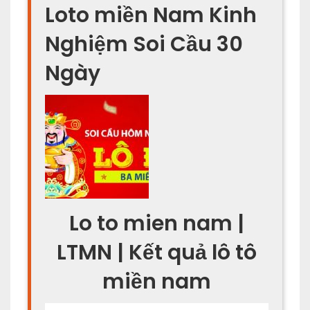
Loto miền Nam Kinh
Nghiệm Soi Cầu 30
Ngày
Lo to mien nam |
LTMN | Kết quả lô tô
miền nam