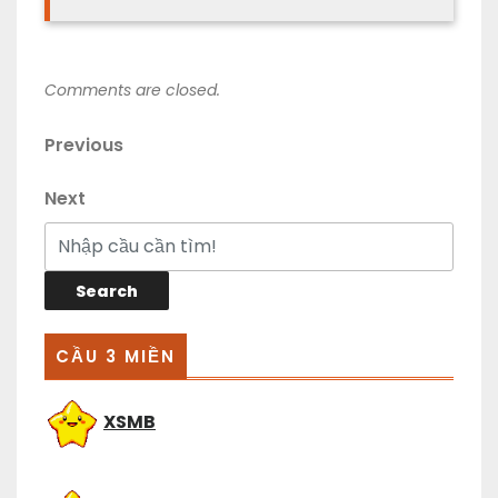
Comments are closed.
Điều
Previous
Previous
Post
hướng
Next
Next
Post
bài
viết
Search
CẦU 3 MIỀN
XSMB