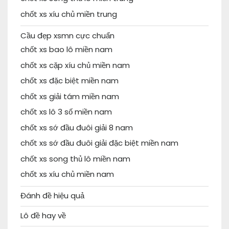
chốt xs xíu chủ miền trung
Cầu đẹp xsmn cực chuẩn
chốt xs bao lô miền nam
chốt xs cặp xíu chủ miền nam
chốt xs đặc biệt miền nam
chốt xs giải tám miền nam
chốt xs lô 3 số miền nam
chốt xs sớ đầu đuôi giải 8 nam
chốt xs sớ đầu đuôi giải đặc biệt miền nam
chốt xs song thủ lô miền nam
chốt xs xíu chủ miền nam
Đánh đề hiệu quả
Lô đề hay về