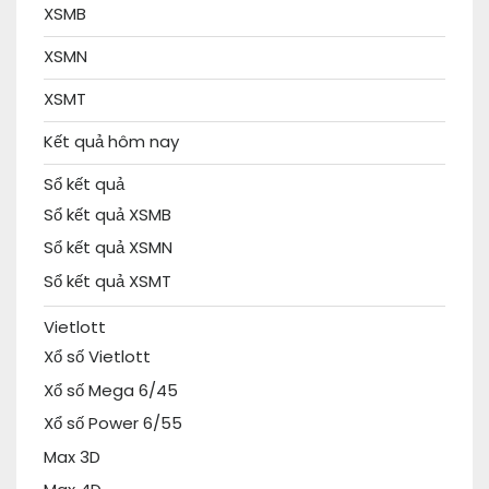
XSMB
XSMN
XSMT
Kết quả hôm nay
Sổ kết quả
Sổ kết quả XSMB
Sổ kết quả XSMN
Sổ kết quả XSMT
Vietlott
Xổ số Vietlott
Xổ số Mega 6/45
Xổ số Power 6/55
Max 3D