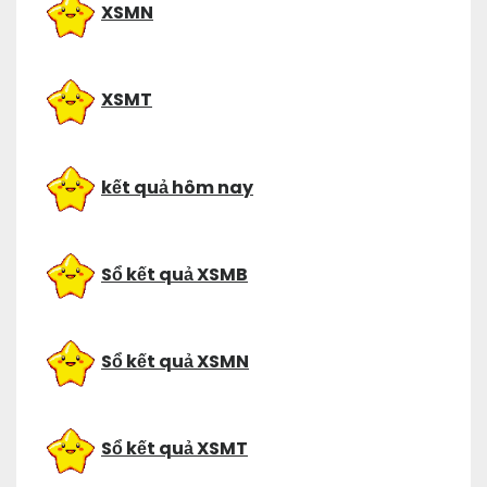
XSMN
XSMT
kết quả hôm nay
Sổ kết quả XSMB
Sổ kết quả XSMN
Sổ kết quả XSMT