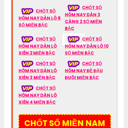
CHỐT SỐ
CHỐT SỐ
HÔM NAY DÀN 3
HÔM NAY DÀN LÔ 8
CÀNG 2 SỐ MIỀN
SỐ MIỀN BẮC
BẮC
CHỐT SỐ
CHỐT SỐ
HÔM NAY DÀN LÔ
HÔM NAY DÀN LÔ 10
XIÊN 2 MIỀN BẮC
SỐ MIỀN BẮC
CHỐT SỐ
CHỐT SỐ
HÔM NAY DÀN LÔ
HÔM NAY ĐỀ ĐẦU
XIÊN 3 MIỀN BẮC
ĐUÔI MIỀN BẮC
CHỐT SỐ
HÔM NAY DÀN LÔ
XIÊN 4 MIỀN BẮC
CHỐT SỐ MIỀN NAM