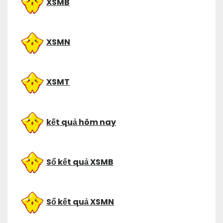
XSMB
XSMN
XSMT
kết quả hôm nay
Sổ kết quả XSMB
Sổ kết quả XSMN