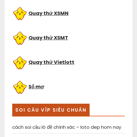
Quay thử XSMN
Quay thử XSMT
Quay thử Vietlott
Sổ mơ
SOI CẦU VÍP SIÊU CHUẨN
cách soi cầu lô đề chính xác – loto dep hom nay