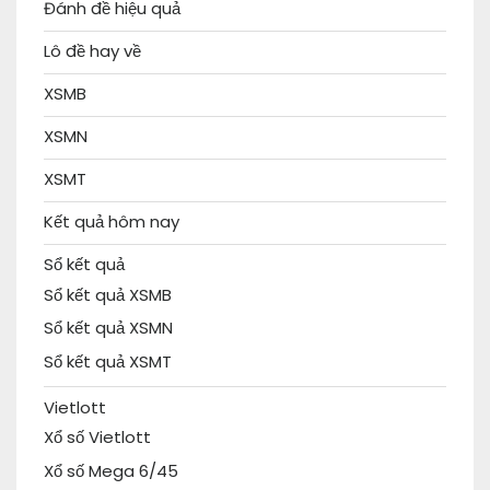
Đánh đề hiệu quả
Lô đề hay về
XSMB
XSMN
XSMT
Kết quả hôm nay
Sổ kết quả
Sổ kết quả XSMB
Sổ kết quả XSMN
Sổ kết quả XSMT
Vietlott
Xổ số Vietlott
Xổ số Mega 6/45