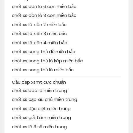
chốt xs dàn lô 6 con miền bắc
chốt xs dàn lô 8 con miền bắc
chốt xs lô xiên 2 miền bắc
chốt xs lô xiên 3 miền bắc
chốt xs lô xiên 4 miền bắc
chốt xs song thủ đề miền bắc
chốt xs song thủ lô kép miền bắc
chốt xs song thủ lô miền bắc
Cầu đẹp xsmt cực chuẩn
chốt xs bao lô miền trung
chốt xs cặp xíu chủ miền trung
chốt xs đặc biệt miền trung
chốt xs giải tám miền trung
chốt xs lô 3 số miền trung