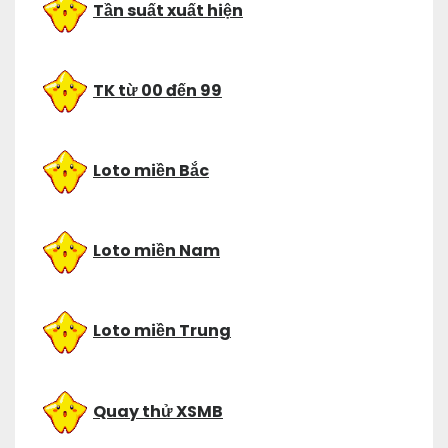
Tần suất xuất hiện
TK từ 00 đến 99
Loto miền Bắc
Loto miền Nam
Loto miền Trung
Quay thử XSMB