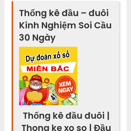
Thống kê đầu – đuôi
Kinh Nghiệm Soi Cầu
30 Ngày
Thống kê đầu đuôi |
Thong ke xo so | Đầu