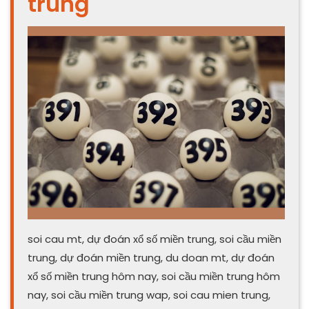
trung
soi cau mt, dự đoán xổ số miền trung, soi cầu miền
trung, dự đoán miền trung, du doan mt, dự đoán
xổ số miền trung hôm nay, soi cầu miền trung hôm
nay, soi cầu miền trung wap, soi cau mien trung,