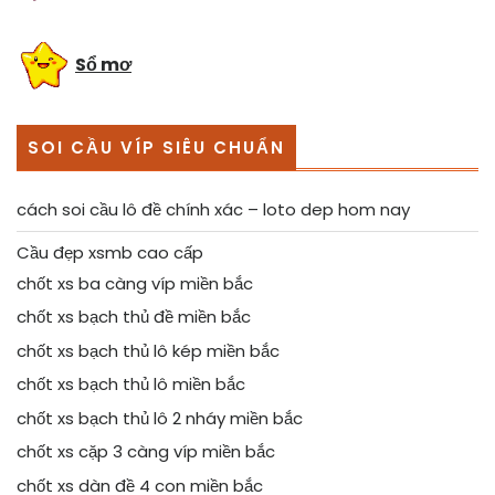
Sổ mơ
SOI CẦU VÍP SIÊU CHUẨN
cách soi cầu lô đề chính xác – loto dep hom nay
Cầu đẹp xsmb cao cấp
chốt xs ba càng víp miền bắc
chốt xs bạch thủ đề miền bắc
chốt xs bạch thủ lô kép miền bắc
chốt xs bạch thủ lô miền bắc
chốt xs bạch thủ lô 2 nháy miền bắc
chốt xs cặp 3 càng víp miền bắc
chốt xs dàn đề 4 con miền bắc