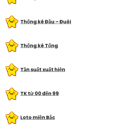
Thống kê Đầu – Đuôi
Thống kê Tổng
Tần suất xuất hiện
TK từ 00 đến 99
Loto miền Bắc