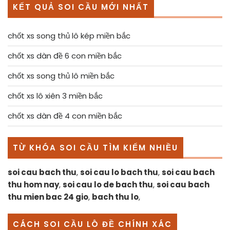
KẾT QUẢ SOI CẦU MỚI NHẤT
chốt xs song thủ lô kép miền bắc
chốt xs dàn đề 6 con miền bắc
chốt xs song thủ lô miền bắc
chốt xs lô xiên 3 miền bắc
chốt xs dàn đề 4 con miền bắc
TỪ KHÓA SOI CẦU TÌM KIẾM NHIỀU
soi cau bach thu
,
soi cau lo bach thu
,
soi cau bach
thu hom nay
,
soi cau lo de bach thu
,
soi cau bach
thu mien bac 24 gio
,
bach thu lo
,
CÁCH SOI CẦU LÔ ĐỀ CHÍNH XÁC