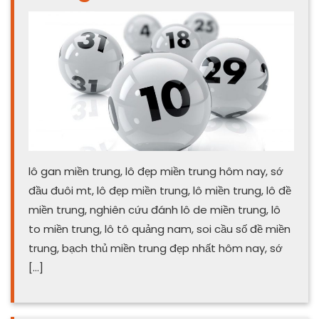
lô gan miền trung, lô đẹp miền trung hôm nay, sớ
đầu đuôi mt, lô đẹp miền trung, lô miền trung, lô đề
miền trung, nghiên cứu đánh lô de miền trung, lô
to miền trung, lô tô quảng nam, soi cầu số đề miền
trung, bạch thủ miền trung đẹp nhất hôm nay, sớ
[…]