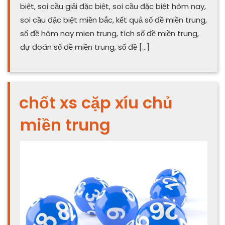
biệt, soi cầu giải đặc biệt, soi cầu đặc biệt hôm nay,
soi cầu đặc biệt miền bắc, kết quả số đề miền trung,
số đề hôm nay mien trung, tích số đề miền trung,
dự đoán số đề miền trung, số đề […]
chốt xs cặp xíu chủ
miền trung