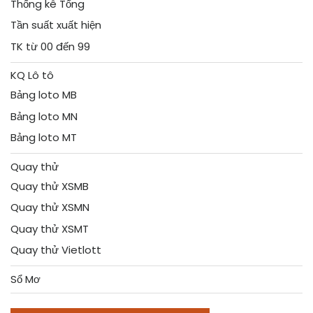
Thống kê Tổng
Tần suất xuất hiện
TK từ 00 đến 99
KQ Lô tô
Bảng loto MB
Bảng loto MN
Bảng loto MT
Quay thử
Quay thử XSMB
Quay thử XSMN
Quay thử XSMT
Quay thử Vietlott
Sổ Mơ