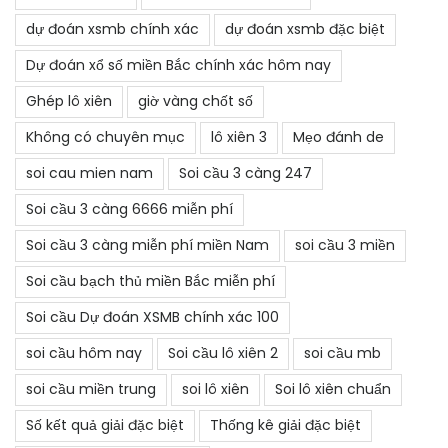
dự đoán xsmb chính xác
dự đoán xsmb đặc biệt
Dự đoán xổ số miền Bắc chính xác hôm nay
Ghép lô xiên
giờ vàng chốt số
Không có chuyên mục
lô xiên 3
Mẹo đánh de
soi cau mien nam
Soi cầu 3 càng 247
Soi cầu 3 càng 6666 miễn phí
Soi cầu 3 càng miễn phí miền Nam
soi cầu 3 miền
Soi cầu bạch thủ miền Bắc miễn phí
Soi cầu Dự đoán XSMB chính xác 100
soi cầu hôm nay
Soi cầu lô xiên 2
soi cầu mb
soi cầu miền trung
soi lô xiên
Soi lô xiên chuẩn
Số kết quả giải đặc biệt
Thống kê giải đặc biệt