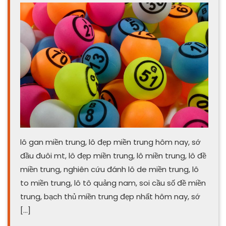
lô gan miền trung, lô đẹp miền trung hôm nay, sớ
đầu đuôi mt, lô đẹp miền trung, lô miền trung, lô đề
miền trung, nghiên cứu đánh lô de miền trung, lô
to miền trung, lô tô quảng nam, soi cầu số đề miền
trung, bạch thủ miền trung đẹp nhất hôm nay, sớ
[…]