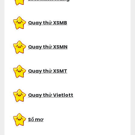
Quay thử XSMB
Quay thử XSMN
Quay thử XSMT
Quay thử Vietlott
Sổ mơ