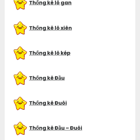
Thống kê lô gan
Thống kê lô xiên
Thống kê lô kép
Thống kê Đầu
Thống kê Đuôi
Thống kê Đầu – Đuôi