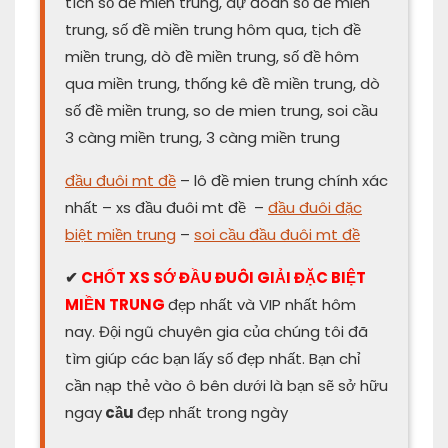
tích số đề miền trung, dự đoán số đề miền
trung, số đề miền trung hôm qua, tịch đề
miền trung, dò đề miền trung, số đề hôm
qua miền trung, thống kê đề miền trung, dò
số đề miền trung, so de mien trung, soi cầu
3 càng miền trung, 3 càng miền trung
đầu đuôi mt đề
– lô đề mien trung chính xác
nhất – xs đầu đuôi mt đề –
đầu đuôi đặc
biệt miền trung
–
soi cầu đầu đuôi mt đề
✔
CHỐT XS SỚ ĐẦU ĐUÔI GIẢI ĐẶC BIỆT
MIỀN TRUNG
đẹp nhất và VIP nhất hôm
nay. Đội ngũ chuyên gia của chúng tôi đã
tìm giúp các bạn lấy số đẹp nhất. Bạn chỉ
cần nạp thẻ vào ô bên dưới là bạn sẽ sở hữu
ngay
cầu
đẹp nhất trong ngày