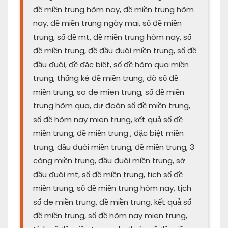
đề miền trung hôm nay, đề miền trung hôm
nay, đề miền trung ngày mai, số đề miền
trung, số đề mt, đề miền trung hôm nay, số
đề miền trung, đề đầu đuôi miền trung, số đề
đầu đuôi, đề đặc biệt, số đề hôm qua miền
trung, thống kê đề miền trung, dò số đề
miền trung, so de mien trung, số đề miền
trung hôm qua, dự đoán số đề miền trung,
số đề hôm nay mien trung, kết quả số đề
miền trung, đề miền trung , đặc biệt miền
trung, đầu đuôi miền trung, đề miền trung, 3
càng miền trung, đầu đuôi miền trung, sớ
đầu đuôi mt, số đề miền trung, tịch số đề
miền trung, số đề miền trung hôm nay, tịch
số de miền trung, đề miền trung, kết quả số
đề miền trung, số đề hôm nay mien trung,