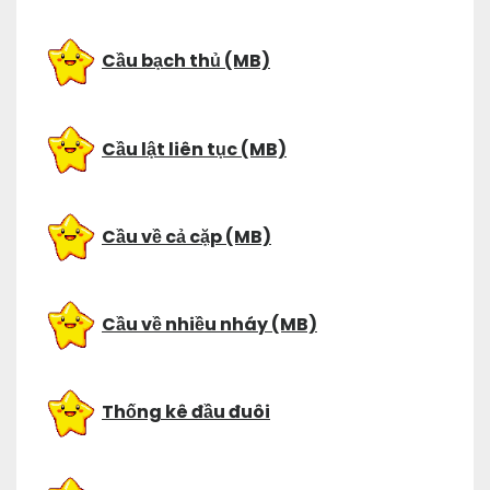
Cầu bạch thủ (MB)
Cầu lật liên tục (MB)
Cầu về cả cặp (MB)
Cầu về nhiều nháy (MB)
Thống kê đầu đuôi