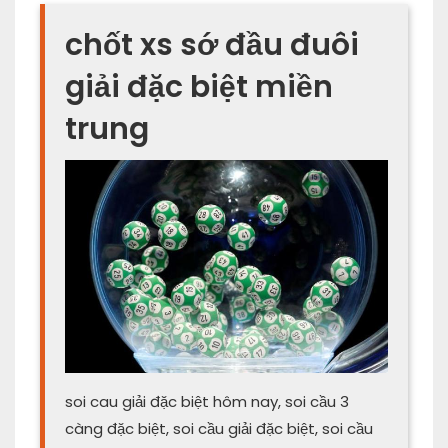
chốt xs sớ đầu đuôi
giải đặc biệt miền
trung
soi cau giải đặc biệt hôm nay, soi cầu 3
càng đặc biệt, soi cầu giải đặc biệt, soi cầu