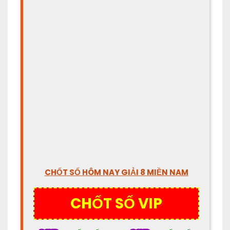
CHỐT SỐ HÔM NAY GIẢI 8 MIỀN NAM
CHỐT SỐ VIP