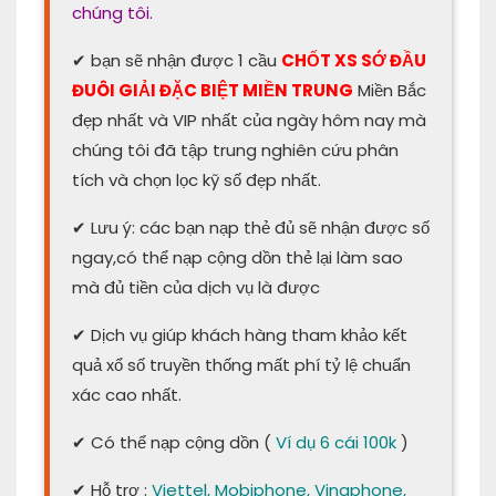
chúng tôi.
✔ bạn sẽ nhận được 1 cầu
CHỐT XS SỚ ĐẦU
ĐUÔI GIẢI ĐẶC BIỆT MIỀN TRUNG
Miền Bắc
đẹp nhất và VIP nhất của ngày hôm nay mà
chúng tôi đã tập trung nghiên cứu phân
tích và chọn lọc kỹ số đẹp nhất.
✔ Lưu ý: các bạn nạp thẻ đủ sẽ nhận được số
ngay,có thể nạp cộng dồn thẻ lại làm sao
mà đủ tiền của dịch vụ là được
✔ Dịch vụ giúp khách hàng tham khảo kết
quả xổ số truyền thống mất phí tỷ lệ chuẩn
xác cao nhất.
✔ Có thể nạp cộng dồn (
Ví dụ 6 cái 100k
)
✔ Hỗ trợ :
Viettel, Mobiphone, Vinaphone,