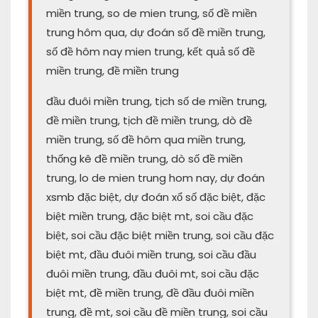
miền trung, so de mien trung, số đề miền
trung hôm qua, dự đoán số đề miền trung,
số đề hôm nay mien trung, kết quả số đề
miền trung, đề miền trung
đầu đuôi miền trung, tịch số de miền trung,
đề miền trung, tịch đề miền trung, dò đề
miền trung, số đề hôm qua miền trung,
thống kê đề miền trung, dò số đề miền
trung, lo de mien trung hom nay, dự đoán
xsmb đặc biệt, dự đoán xổ số đặc biệt, đặc
biệt miền trung, đặc biệt mt, soi cầu đặc
biệt, soi cầu đặc biệt miền trung, soi cầu đặc
biệt mt, đầu đuôi miền trung, soi cầu đầu
đuôi miền trung, đầu đuôi mt, soi cầu đặc
biệt mt, đề miền trung, đề đầu đuôi miền
trung, đề mt, soi cầu đề miền trung, soi cầu