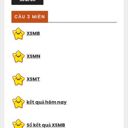
viết
CẦU 3 MIỀN
XSMB
XSMN
XSMT
kết quả hôm nay
Sổ kết quả XSMB