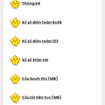
Thống kê
Xổ số điện toán 6x36
Xổ số điện toán 123
Xổ số thần tài
Cầu bạch thủ (MB)
Cầu lật liên tục (MB)