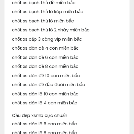
chốt xs bạch thủ đề miền bắc
chốt xs bạch thủ lô kép miền bắc
chốt xs bạch thủ lô miền bắc
chốt xs bạch thủ lô 2 nháy miền bắc
chốt xs cặp 3 càng víp miền bắc
chốt xs dàn đề 4 con miền bắc
chốt xs dàn đề 6 con miền bắc
chốt xs dàn đề 8 con miền bắc
chốt xs dàn đề 10 con miền bắc
chốt xs dàn đề đầu đuôi miền bắc
chốt xs dàn lô 10 con miền bắc
chốt xs dàn lô 4 con miền bắc
Cầu đẹp xsmb cực chuẩn
chốt xs dàn lô 6 con miền bắc
chốt xs dàn lô 8 con miền bắc