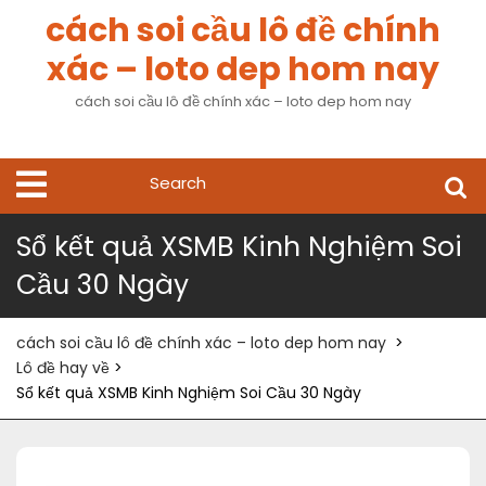
Skip
cách soi cầu lô đề chính
to
xác – loto dep hom nay
content
cách soi cầu lô đề chính xác – loto dep hom nay
Search
Open
Menu
for:
Sổ kết quả XSMB Kinh Nghiệm Soi
Cầu 30 Ngày
cách soi cầu lô đề chính xác – loto dep hom nay
>
Lô đề hay về
>
Sổ kết quả XSMB Kinh Nghiệm Soi Cầu 30 Ngày