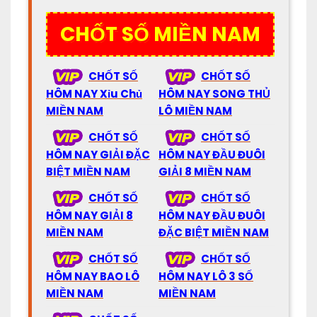
CHỐT SỐ MIỀN NAM
CHỐT SỐ
CHỐT SỐ
HÔM NAY Xỉu Chủ
HÔM NAY SONG THỦ
MIỀN NAM
LÔ MIỀN NAM
CHỐT SỐ
CHỐT SỐ
HÔM NAY GIẢI ĐẶC
HÔM NAY ĐẦU ĐUÔI
BIỆT MIỀN NAM
GIẢI 8 MIỀN NAM
CHỐT SỐ
CHỐT SỐ
HÔM NAY GIẢI 8
HÔM NAY ĐẦU ĐUÔI
MIỀN NAM
ĐẶC BIỆT MIỀN NAM
CHỐT SỐ
CHỐT SỐ
HÔM NAY BAO LÔ
HÔM NAY LÔ 3 SỐ
MIỀN NAM
MIỀN NAM