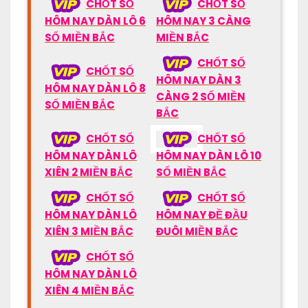
CHỐT SỐ
CHỐT SỐ
HÔM NAY DÀN LÔ 6
HÔM NAY 3 CÀNG
SỐ MIỀN BẮC
MIỀN BẮC
CHỐT SỐ
CHỐT SỐ
HÔM NAY DÀN 3
HÔM NAY DÀN LÔ 8
CÀNG 2 SỐ MIỀN
SỐ MIỀN BẮC
BẮC
CHỐT SỐ
CHỐT SỐ
HÔM NAY DÀN LÔ
HÔM NAY DÀN LÔ 10
XIÊN 2 MIỀN BẮC
SỐ MIỀN BẮC
CHỐT SỐ
CHỐT SỐ
HÔM NAY DÀN LÔ
HÔM NAY ĐỀ ĐẦU
XIÊN 3 MIỀN BẮC
ĐUÔI MIỀN BẮC
CHỐT SỐ
HÔM NAY DÀN LÔ
XIÊN 4 MIỀN BẮC