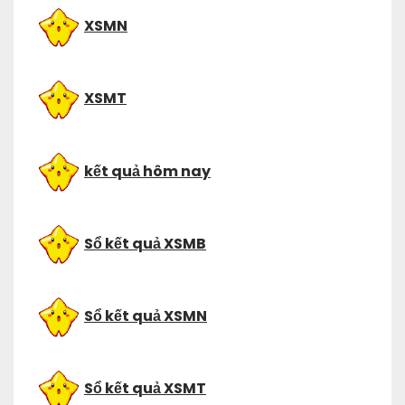
XSMN
XSMT
kết quả hôm nay
Sổ kết quả XSMB
Sổ kết quả XSMN
Sổ kết quả XSMT