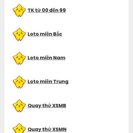
TK từ 00 đến 99
Loto miền Bắc
Loto miền Nam
Loto miền Trung
Quay thử XSMB
Quay thử XSMN