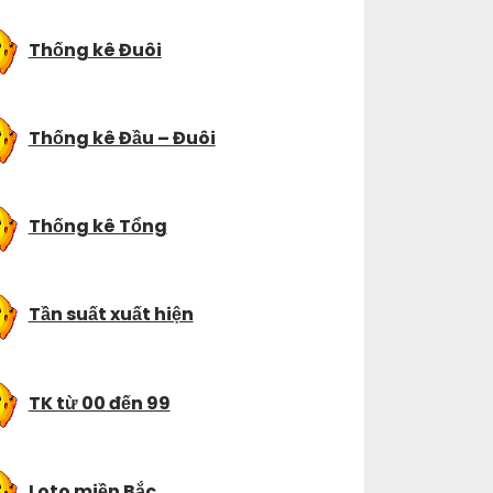
Thống kê Đuôi
Thống kê Đầu – Đuôi
Thống kê Tổng
Tần suất xuất hiện
TK từ 00 đến 99
Loto miền Bắc