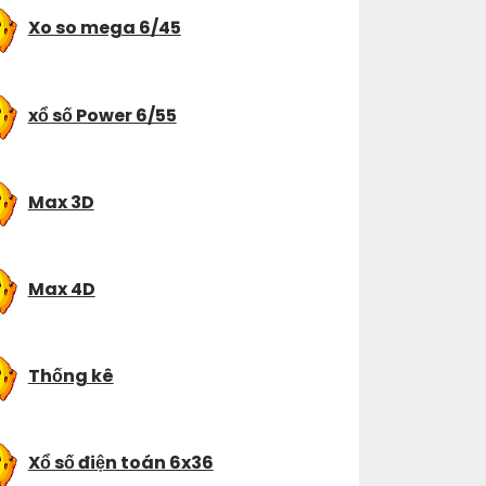
Xo so mega 6/45
xổ số Power 6/55
Max 3D
Max 4D
Thống kê
Xổ số điện toán 6x36