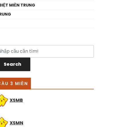
BIỆT MIỀN TRUNG
TRUNG
Search
CẦU 3 MIỀN
XSMB
XSMN