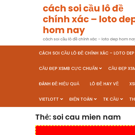
Skip
cách soi cầu lô đề
to
chính xác – loto de
content
hom nay
cách soi cầu lô đề chính xác – loto dep hom na
CÁCH SOI CẦU LÔ ĐỀ CHÍNH XÁC – LOTO DE
CẦU ĐẸP XSMB CỰC CHUẨN
CẦU ĐẸP XS
ĐÁNH ĐỀ HIỆU QUẢ
LÔ ĐỀ HAY VỀ
XS
VIETLOTT
ĐIỆN TOÁN
TK CẦU
TH
Thẻ:
soi cau mien nam