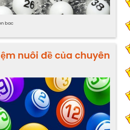
ien bac
hiệm nuôi đề của chuyên