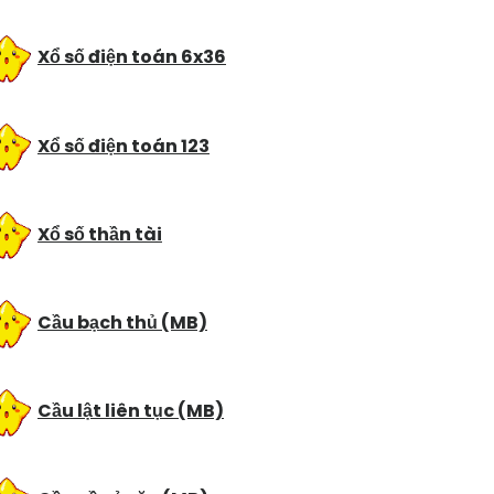
Xổ số điện toán 6x36
Xổ số điện toán 123
Xổ số thần tài
Cầu bạch thủ (MB)
Cầu lật liên tục (MB)