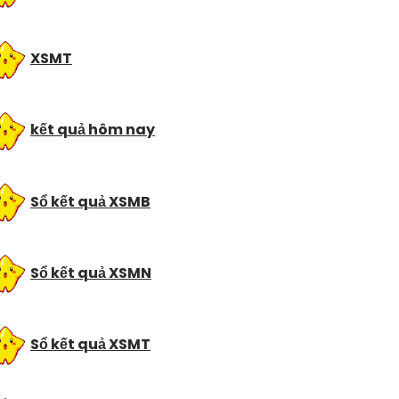
XSMT
kết quả hôm nay
Sổ kết quả XSMB
Sổ kết quả XSMN
Sổ kết quả XSMT