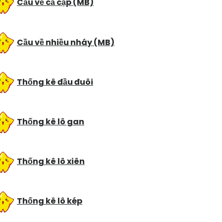
Cầu về cả cặp (MB)
Cầu về nhiều nháy (MB)
Thống kê đầu đuôi
Thống kê lô gan
Thống kê lô xiên
Thống kê lô kép