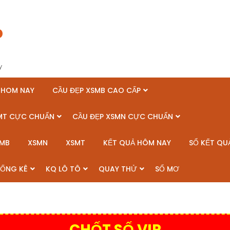
p
y
P HOM NAY
CẦU ĐẸP XSMB CAO CẤP
MT CỰC CHUẨN
CẦU ĐẸP XSMN CỰC CHUẨN
MB
XSMN
XSMT
KẾT QUẢ HÔM NAY
SỔ KẾT QU
ỐNG KÊ
KQ LÔ TÔ
QUAY THỬ
SỔ MƠ
CHỐT SỐ VIP