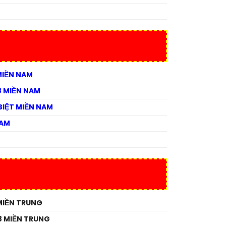
MIỀN NAM
8 MIỀN NAM
BIỆT MIỀN NAM
NAM
MIỀN TRUNG
8 MIỀN TRUNG