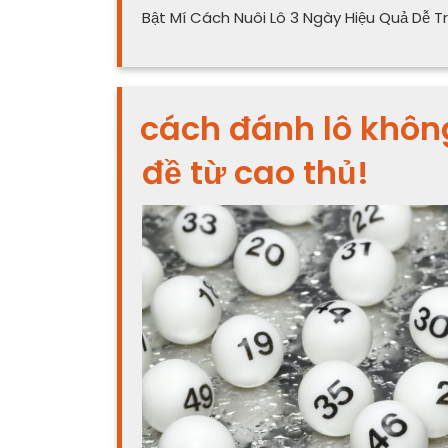
Bật Mí Cách Nuôi Lô 3 Ngày Hiệu Quả Dễ T
cách đánh lô không
đề từ cao thủ!