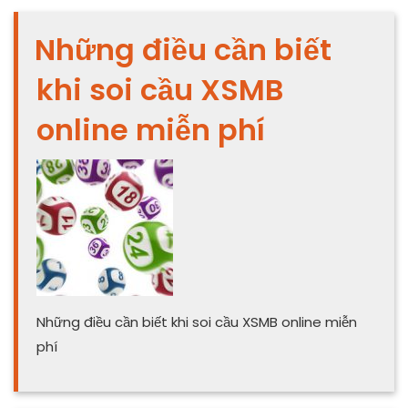
Những điều cần biết
khi soi cầu XSMB
online miễn phí
Những điều cần biết khi soi cầu XSMB online miễn
phí