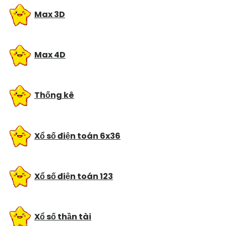
Max 3D
Max 4D
Thống kê
Xổ số điện toán 6x36
Xổ số điện toán 123
Xổ số thần tài