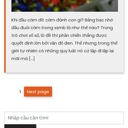
Khi đầu câm đít câm đánh con gì? Bảng bạc nhớ
đầu đuôi câm trong xsmb là như thế nào? Trong
trò chơi xổ số, lô đề thì phần chiến thắng được
quyết định lớn bởi vận đỏ đen. Thế nhưng trong thế
giới tự nhiên có những quy luật nó cứ lặp đi lặp lại
mãi mà […]
Điều
Next page
Page
1
hướng
bài