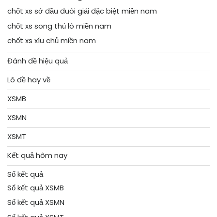
chốt xs sớ đầu đuôi giải đặc biệt miền nam
chốt xs song thủ lô miền nam
chốt xs xíu chủ miền nam
Đánh đề hiệu quả
Lô đề hay về
XSMB
XSMN
XSMT
Kết quả hôm nay
Sổ kết quả
Sổ kết quả XSMB
Sổ kết quả XSMN