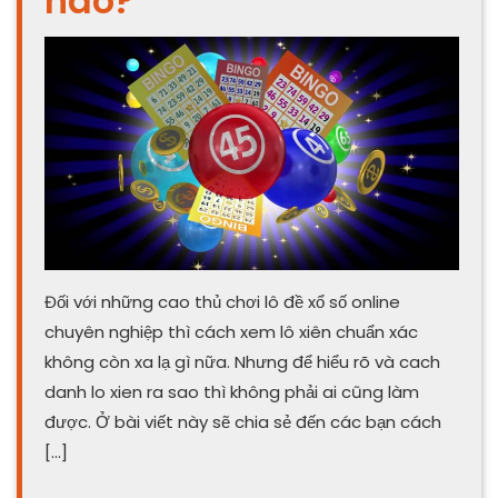
nào?
Đối với những cao thủ chơi lô đề xổ số online
chuyên nghiệp thì cách xem lô xiên chuẩn xác
không còn xa lạ gì nữa. Nhưng để hiểu rõ và cach
danh lo xien ra sao thì không phải ai cũng làm
được. Ở bài viết này sẽ chia sẻ đến các bạn cách
[…]