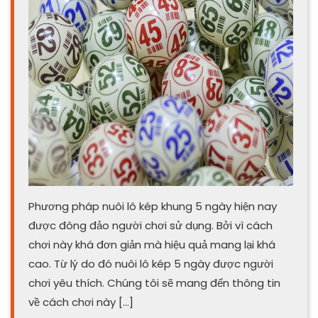
Phương pháp nuôi lô kép khung 5 ngày hiện nay
được đông đảo người chơi sử dụng. Bởi vì cách
chơi này khá đơn giản mà hiệu quả mang lại khá
cao. Từ lý do đó nuôi lô kép 5 ngày được người
chơi yêu thích. Chúng tôi sẽ mang đến thông tin
về cách chơi này […]