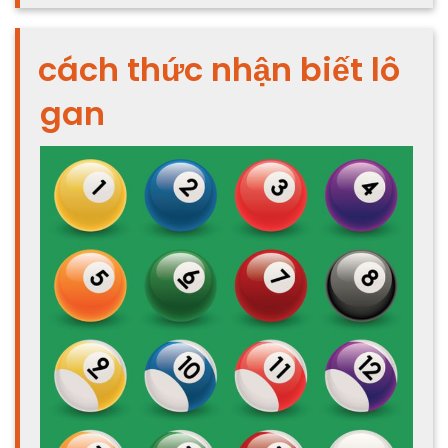
cách thức nhận biết lô
gan