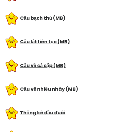
Cầu bạch thủ (MB)
Cầu lật liên tục (MB)
Cầu về cả cặp (MB)
Cầu về nhiều nháy (MB)
Thống kê đầu đuôi