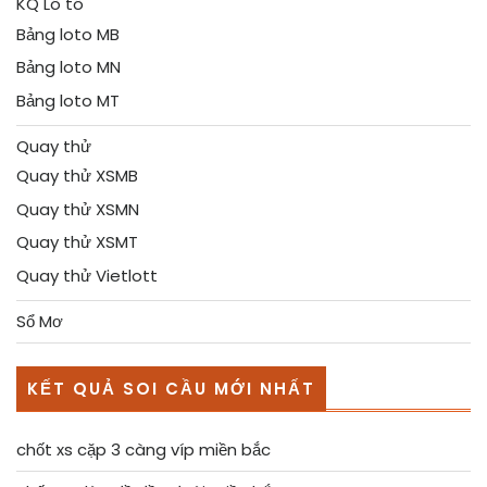
KQ Lô tô
Bảng loto MB
Bảng loto MN
Bảng loto MT
Quay thử
Quay thử XSMB
Quay thử XSMN
Quay thử XSMT
Quay thử Vietlott
Sổ Mơ
KẾT QUẢ SOI CẦU MỚI NHẤT
chốt xs cặp 3 càng víp miền bắc