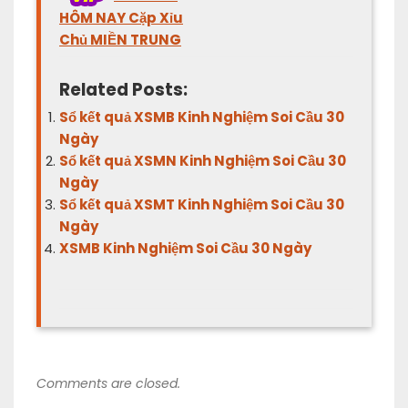
HÔM NAY Cặp Xỉu
Chủ MIỀN TRUNG
Related Posts:
Sổ kết quả XSMB Kinh Nghiệm Soi Cầu 30
Ngày
Sổ kết quả XSMN Kinh Nghiệm Soi Cầu 30
Ngày
Sổ kết quả XSMT Kinh Nghiệm Soi Cầu 30
Ngày
XSMB Kinh Nghiệm Soi Cầu 30 Ngày
Comments are closed.