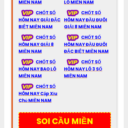
MIỀN NAM
LÔ MIỀN NAM
CHỐT SỐ
CHỐT SỐ
HÔM NAY GIẢI ĐẶC
HÔM NAY ĐẦU ĐUÔI
BIỆT MIỀN NAM
GIẢI 8 MIỀN NAM
CHỐT SỐ
CHỐT SỐ
HÔM NAY GIẢI 8
HÔM NAY ĐẦU ĐUÔI
MIỀN NAM
ĐẶC BIỆT MIỀN NAM
CHỐT SỐ
CHỐT SỐ
HÔM NAY BAO LÔ
HÔM NAY LÔ 3 SỐ
MIỀN NAM
MIỀN NAM
CHỐT SỐ
HÔM NAY Cặp Xỉu
Chủ MIỀN NAM
SOI CẦU MIỀN