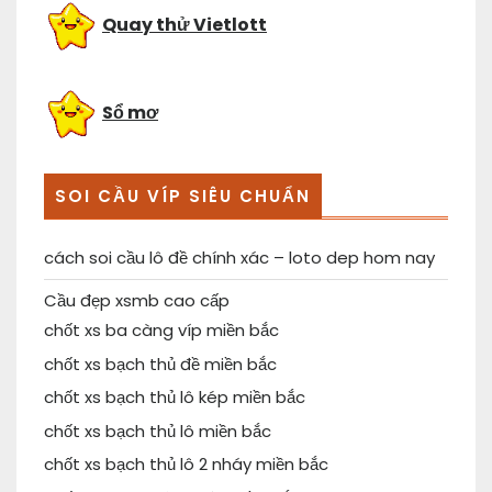
Quay thử Vietlott
Sổ mơ
SOI CẦU VÍP SIÊU CHUẨN
cách soi cầu lô đề chính xác – loto dep hom nay
Cầu đẹp xsmb cao cấp
chốt xs ba càng víp miền bắc
chốt xs bạch thủ đề miền bắc
chốt xs bạch thủ lô kép miền bắc
chốt xs bạch thủ lô miền bắc
chốt xs bạch thủ lô 2 nháy miền bắc