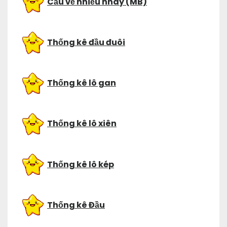
Cầu về nhiều nháy (MB)
Thống kê đầu đuôi
Thống kê lô gan
Thống kê lô xiên
Thống kê lô kép
Thống kê Đầu