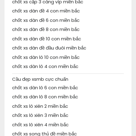
chốt xs cặp 3 càng víp miền bắc
chốt xs dàn đề 4 con miền bắc
chốt xs dàn đề 6 con miền bắc
chốt xs dàn đề 8 con miền bắc
chốt xs dàn đề 10 con miền bắc
chốt xs dàn đề đầu đuôi miền bắc
chốt xs dàn lô 10 con miền bắc
chốt xs dàn lô 4 con miền bắc
Cầu đẹp xsmb cực chuẩn
chốt xs dàn lô 6 con miền bắc
chốt xs dàn lô 8 con miền bắc
chốt xs lô xiên 2 miền bắc
chốt xs lô xiên 3 miền bắc
chốt xs lô xiên 4 miền bắc
chốt xs song thủ đề miền bắc