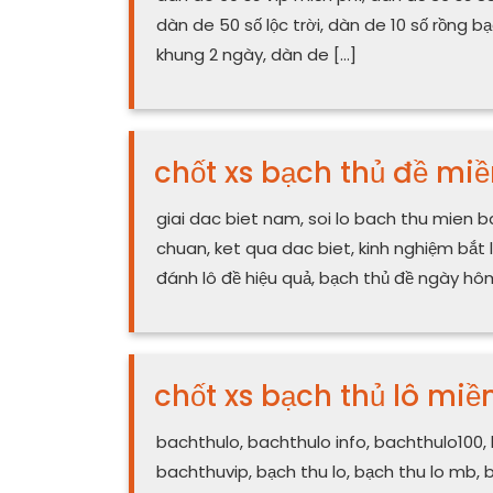
dàn de 50 số lộc trời, dàn de 10 số rồng 
khung 2 ngày, dàn de […]
chốt xs bạch thủ đề mi
giai dac biet nam, soi lo bach thu mien 
chuan, ket qua dac biet, kinh nghiệm bắt l
đánh lô đề hiệu quả, bạch thủ đề ngày hôm
chốt xs bạch thủ lô miề
bachthulo, bachthulo info, bachthulo100
bachthuvip, bạch thu lo, bạch thu lo mb,