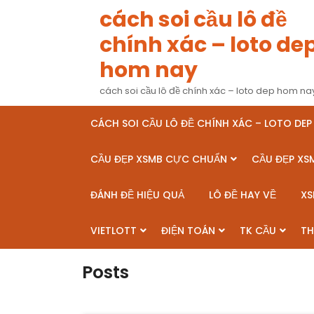
Skip
cách soi cầu lô đề
to
chính xác – loto de
content
hom nay
cách soi cầu lô đề chính xác – loto dep hom na
CÁCH SOI CẦU LÔ ĐỀ CHÍNH XÁC – LOTO DE
CẦU ĐẸP XSMB CỰC CHUẨN
CẦU ĐẸP XS
ĐÁNH ĐỀ HIỆU QUẢ
LÔ ĐỀ HAY VỀ
XS
VIETLOTT
ĐIỆN TOÁN
TK CẦU
TH
Posts