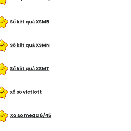
Sổ kết quả XSMB
Sổ kết quả XSMN
Sổ kết quả XSMT
xổ số vietlott
Xo so mega 6/45