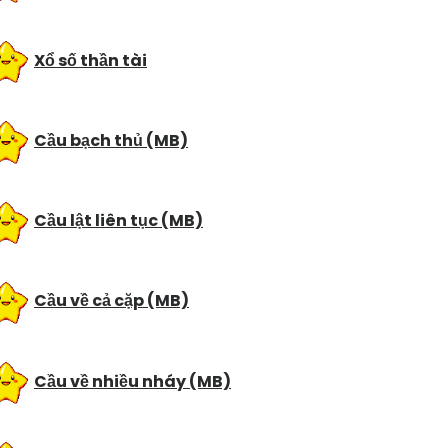
Xổ số thần tài
Cầu bạch thủ (MB)
Cầu lật liên tục (MB)
Cầu về cả cặp (MB)
Cầu về nhiều nháy (MB)