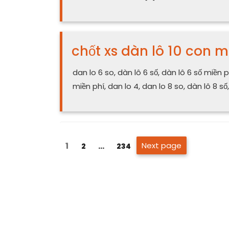
chốt xs dàn lô 10 con m
dan lo 6 so, dàn lô 6 số, dàn lô 6 số miền p
miền phí, dan lo 4, dan lo 8 so, dàn lô 8 số,
Điều
Page
Next page
1
Page
Page
2
…
234
hướng
bài
viết