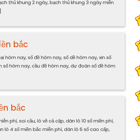
ạch thủ khung 2 ngày, bạch thủ khung 3 ngày miễn
]
iền bắc
ại hôm nay, số đề hôm nay, số dề hôm nay, xin số
in số hôm nay, cầu đề hôm nay, dự đoán số đề hôm
iền bắc
ễn phí, soi cầu, lô về cả cặp, dàn lô 10 số miền phí,
àn lô 4 số miền bắc miễn phí, dàn lô 6 số cao cấp,