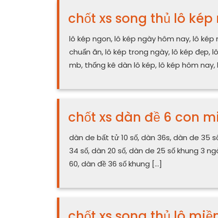
chốt xs song thủ lô kép
lô kép ngon, lô kép ngày hôm nay, lô kép 
chuẩn ăn, lô kép trong ngày, lô kép đẹp, lô
mb, thống kê dàn lô kép, lô kép hôm nay, 
chốt xs dàn đề 6 con m
dàn de bất tử 10 số, dàn 36s, dàn de 35 s
34 số, dàn 20 số, dàn de 25 số khung 3 n
60, dàn đề 36 số khung […]
chốt xs song thủ lô miề