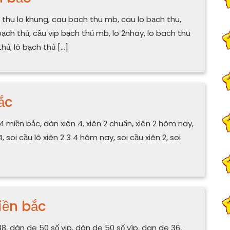
 thu lo khung, cau bach thu mb, cau lo bạch thu,
ạch thủ, cầu vip bạch thủ mb, lo 2nhay, lo bach thu
hủ, lô bạch thủ […]
ắc
 4 miền bắc, dàn xiên 4, xiên 2 chuẩn, xiên 2 hôm nay,
 4, soi cầu lô xiên 2 3 4 hôm nay, soi cầu xiên 2, soi
iền bắc
8, dàn de 50 số vip, dàn de 50 số víp, dan de 36,