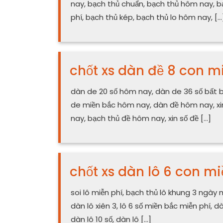
nay, bạch thủ chuẩn, bạch thủ hôm nay, b
phí, bạch thủ kép, bạch thủ lo hôm nay, […
chốt xs dàn đề 8 con m
dàn de 20 số hôm nay, dàn de 36 số bất b
de miền bắc hôm nay, dàn đề hôm nay, x
nay, bạch thủ đề hôm nay, xin số đề […]
chốt xs dàn lô 6 con m
soi lô miễn phí, bạch thủ lô khung 3 ngày mi
dàn lô xiên 3, lô 6 số miền bắc miễn phí, d
dàn lô 10 số, dàn lô […]