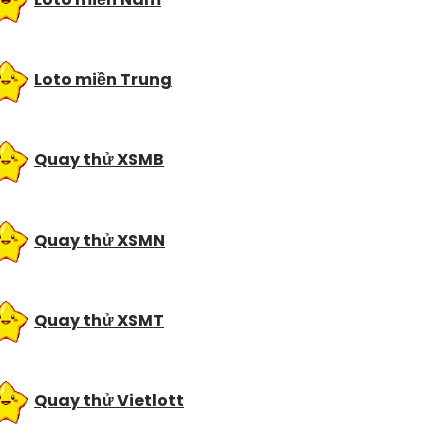
Loto miền Trung
Quay thử XSMB
Quay thử XSMN
Quay thử XSMT
Quay thử Vietlott