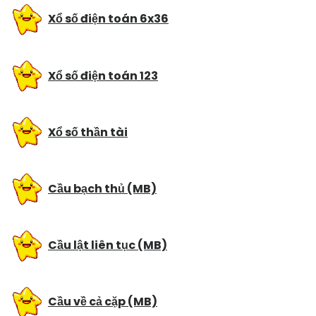
Xổ số điện toán 6x36
Xổ số điện toán 123
Xổ số thần tài
Cầu bạch thủ (MB)
Cầu lật liên tục (MB)
Cầu về cả cặp (MB)