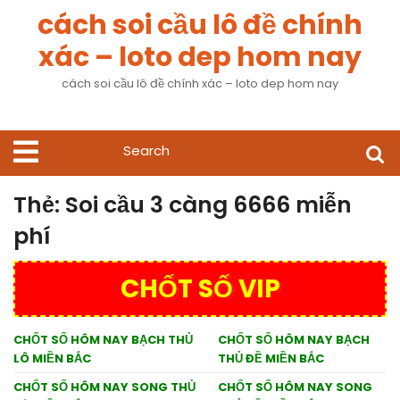
Skip
cách soi cầu lô đề chính
to
xác – loto dep hom nay
content
cách soi cầu lô đề chính xác – loto dep hom nay
Search
Open
Menu
for:
Thẻ:
Soi cầu 3 càng 6666 miễn
phí
CHỐT SỐ VIP
CHỐT SỐ HÔM NAY BẠCH THỦ
CHỐT SỐ HÔM NAY BẠCH
LÔ MIỀN BẮC
THỦ ĐỀ MIỀN BẮC
CHỐT SỐ HÔM NAY SONG THỦ
CHỐT SỐ HÔM NAY SONG