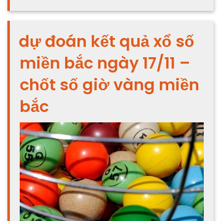
dự đoán kết quả xổ số
miền bắc ngày 17/11 –
chốt số giờ vàng miền
bắc