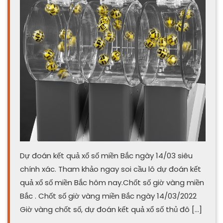
Dự đoán kết quả xổ số miền Bắc ngày 14/03 siêu
chính xác. Tham khảo ngay soi cầu lô dự đoán kết
quả xổ số miền Bắc hôm nay.Chốt số giờ vàng miền
Bắc . Chốt số giờ vàng miền Bắc ngày 14/03/2022
Giờ vàng chốt số, dự đoán kết quả xổ số thủ đô […]