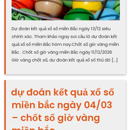
Dự đoán kết quả xổ số miền Bắc ngày 13/12 siêu
chính xác. Tham khảo ngay soi cầu lô dự đoán kết
quả xổ số miền Bắc hôm nay.Chốt số giờ vàng miền
Bắc . Chốt số giờ vàng miền Bắc ngày 11/12/2026
Giờ vàng chốt số, dự đoán kết quả xổ số thủ đô […]
dự đoán kết quả xổ số
miền bắc ngày 04/03
– chốt số giờ vàng