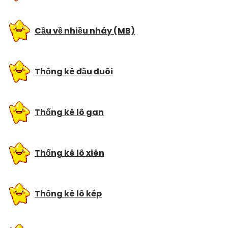
Cầu về nhiều nháy (MB)
Thống kê đầu đuôi
Thống kê lô gan
Thống kê lô xiên
Thống kê lô kép