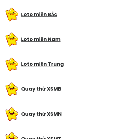
Loto miền Bắc
Loto miền Nam
Loto miền Trung
Quay thử XSMB
Quay thử XSMN
Quay thử XSMT