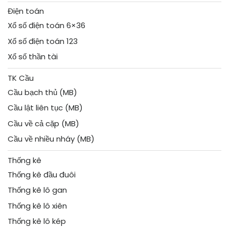
Điện toán
Xổ số điện toán 6×36
Xổ số điện toán 123
Xổ số thần tài
TK Cầu
Cầu bạch thủ (MB)
Cầu lật liên tục (MB)
Cầu về cả cặp (MB)
Cầu về nhiều nháy (MB)
Thống kê
Thống kê đầu đuôi
Thống kê lô gan
Thống kê lô xiên
Thống kê lô kép