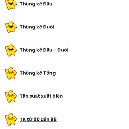
Thống kê Đầu
Thống kê Đuôi
Thống kê Đầu – Đuôi
Thống kê Tổng
Tần suất xuất hiện
TK từ 00 đến 99