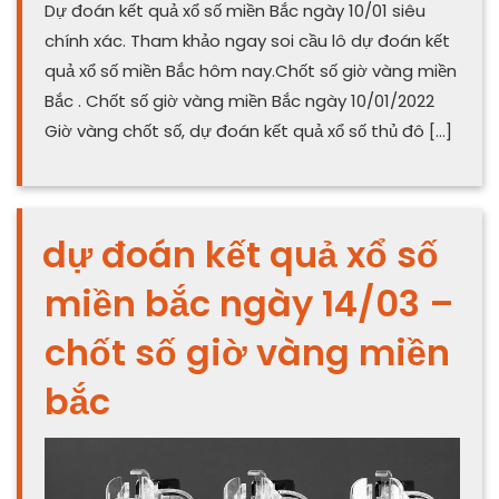
Dự đoán kết quả xổ số miền Bắc ngày 10/01 siêu
chính xác. Tham khảo ngay soi cầu lô dự đoán kết
quả xổ số miền Bắc hôm nay.Chốt số giờ vàng miền
Bắc . Chốt số giờ vàng miền Bắc ngày 10/01/2022
Giờ vàng chốt số, dự đoán kết quả xổ số thủ đô […]
dự đoán kết quả xổ số
miền bắc ngày 14/03 –
chốt số giờ vàng miền
bắc