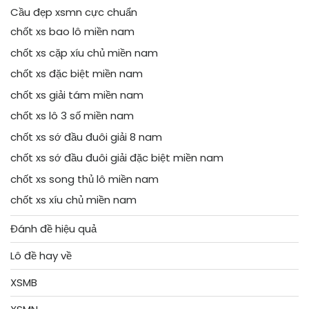
Cầu đẹp xsmn cực chuẩn
chốt xs bao lô miền nam
chốt xs cặp xíu chủ miền nam
chốt xs đặc biệt miền nam
chốt xs giải tám miền nam
chốt xs lô 3 số miền nam
chốt xs sớ đầu đuôi giải 8 nam
chốt xs sớ đầu đuôi giải đặc biệt miền nam
chốt xs song thủ lô miền nam
chốt xs xíu chủ miền nam
Đánh đề hiệu quả
Lô đề hay về
XSMB