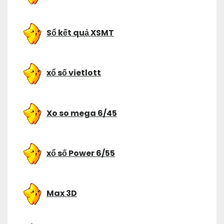
Sổ kết quả XSMT
xổ số vietlott
Xo so mega 6/45
xổ số Power 6/55
Max 3D