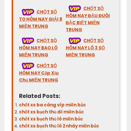
CHỐT SỐ
CHỐT SỐ
HÔM NAY ĐẦU ĐUÔI
TO HÔM NAY GIẢI 8
ĐẶC BIỆT MIỀN
MIỀN TRUNG
TRUNG
CHỐT SỐ
CHỐT SỐ
HÔM NAY BAO LÔ
HÔM NAY LÔ 3 SỐ
MIỀN TRUNG
MIỀN TRUNG
CHỐT SỐ
HÔM NAY Cặp Xỉu
Chủ MIỀN TRUNG
Related Posts:
chốt xs ba càng víp miền bắc
chốt xs bạch thủ đề miền bắc
chốt xs bạch thủ lô miền bắc
chốt xs bạch thủ lô 2 nháy miền bắc