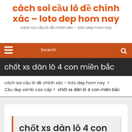
Skip
cách soi cầu lô đề chính
to
xác – loto dep hom nay
content
cách soi cầu lô đề chính xác – loto dep hom nay
Search
Open
Menu
for:
chốt xs dàn lô 4 con miền bắc
cách soi cầu lô đề chính xác – loto dep hom nay
>
Cầu đẹp xsmb cao cấp
>
chốt xs dàn lô 4 con miền bắc
chốt xs dàn lô 4 con