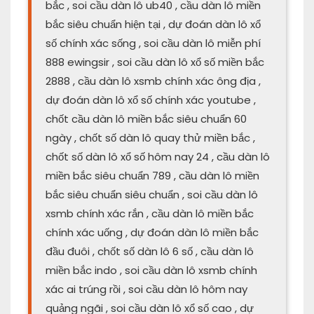
bắc , soi cầu dàn lô ub40 , cầu dàn lô miền
bắc siêu chuẩn hiện tại , dự đoán dàn lô xổ
số chính xác sống , soi cầu dàn lô miễn phí
888 ewingsir , soi cầu dàn lô xổ số miền bắc
2888 , cầu dàn lô xsmb chính xác ông địa ,
dự đoán dàn lô xổ số chính xác youtube ,
chốt cầu dàn lô miền bắc siêu chuẩn 60
ngày , chốt số dàn lô quay thử miền bắc ,
chốt số dàn lô xổ số hôm nay 24 , cầu dàn lô
miền bắc siêu chuẩn 789 , cầu dàn lô miền
bắc siêu chuẩn siêu chuẩn , soi cầu dàn lô
xsmb chính xác rắn , cầu dàn lô miền bắc
chính xác uống , dự đoán dàn lô miền bắc
đầu đuôi , chốt số dàn lô 6 số , cầu dàn lô
miền bắc indo , soi cầu dàn lô xsmb chính
xác ai trúng rồi , soi cầu dàn lô hôm nay
quảng ngãi , soi cầu dàn lô xổ số cao , dự