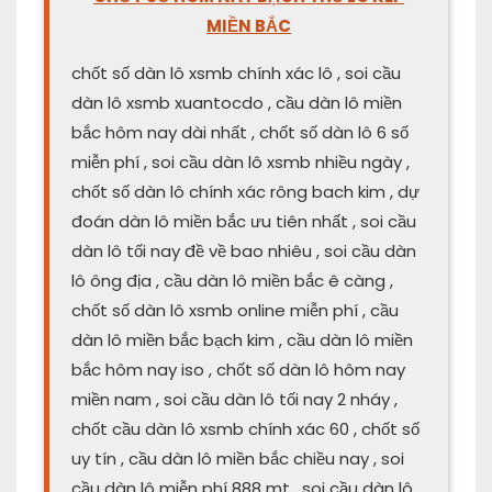
MIỀN BẮC
chốt số dàn lô xsmb chính xác lô , soi cầu
dàn lô xsmb xuantocdo , cầu dàn lô miền
bắc hôm nay dài nhất , chốt số dàn lô 6 số
miễn phí , soi cầu dàn lô xsmb nhiều ngày ,
chốt số dàn lô chính xác rông bach kim , dự
đoán dàn lô miền bắc ưu tiên nhất , soi cầu
dàn lô tối nay đề về bao nhiêu , soi cầu dàn
lô ông địa , cầu dàn lô miền bắc ê càng ,
chốt số dàn lô xsmb online miễn phí , cầu
dàn lô miền bắc bạch kim , cầu dàn lô miền
bắc hôm nay iso , chốt số dàn lô hôm nay
miền nam , soi cầu dàn lô tối nay 2 nháy ,
chốt cầu dàn lô xsmb chính xác 60 , chốt số
uy tín , cầu dàn lô miền bắc chiều nay , soi
cầu dàn lô miễn phí 888 mt , soi cầu dàn lô