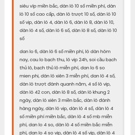
siêu víp miền bắc, dàn lô 10 số miền phí, dàn
lô 10 số cao cấp, dàn lô trượt 10 số, dàn lô 10
số vip, dàn lô 4, dàn lô 6, dàn lô 8, dàn lô 10,
dàn lô 4 số, dàn lô 6 số, dàn lô 8 số, dàn lô 10
số
dan lo 6, dàn lô 6 số miền phí, lô dàn hôm
nay, cau lo bạch thu, lô vip 24h, soi cầu bạch
thủ lô, bạch thủ lô miễn phí, dan lo 6 so
mien phi, dàn lô xiên 3 miễn phí, dan lô 4 số,
dàn lô trượt đánh quanh năm, 4 số lô vip,
dàn lô 42 con, dàn lô 8 số, dàn lô khung 2
ngày, dàn lô xiên 3 miền bắc, dàn lô đánh
hàng ngày, dàn lô vip, dàn lô 4 số, dàn lô 4
số miền phí miền bắc, dàn lô 4 số mb miễn
phí, dan lo 4 so, dàn lô 4 số miền bắc miễn
phí, dan lo 4 so vip, dàn lô 4 số vip, dàn lô 4