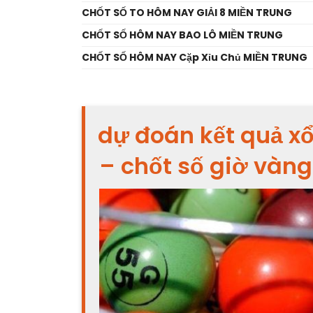
CHỐT SỐ TO HÔM NAY GIẢI 8 MIỀN TRUNG
CHỐT SỐ HÔM NAY BAO LÔ MIỀN TRUNG
CHỐT SỐ HÔM NAY Cặp Xỉu Chủ MIỀN TRUNG
dự đoán kết quả xổ
– chốt số giờ vàn