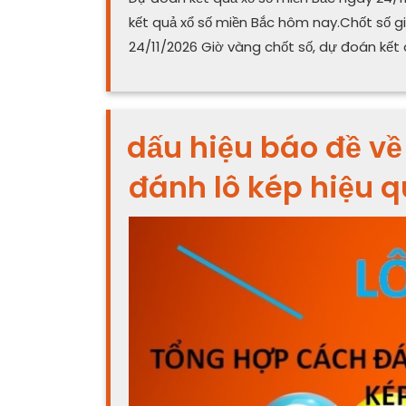
kết quả xổ số miền Bắc hôm nay.Chốt số g
24/11/2026 Giờ vàng chốt số, dự đoán kết 
dấu hiệu báo đề v
đánh lô kép hiệu q