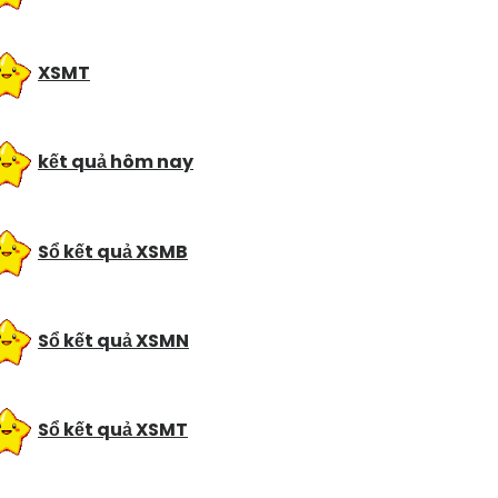
XSMT
kết quả hôm nay
Sổ kết quả XSMB
Sổ kết quả XSMN
Sổ kết quả XSMT