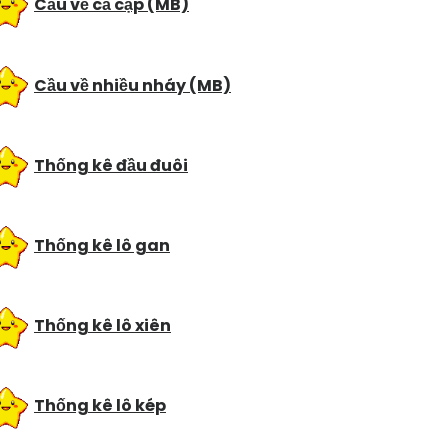
Cầu về cả cặp (MB)
Cầu về nhiều nháy (MB)
Thống kê đầu đuôi
Thống kê lô gan
Thống kê lô xiên
Thống kê lô kép