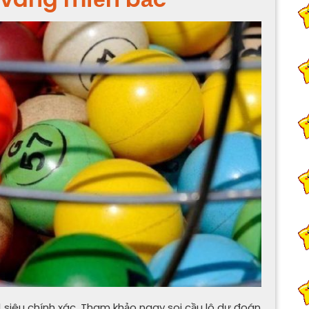
1 siêu chính xác. Tham khảo ngay soi cầu lô dự đoán