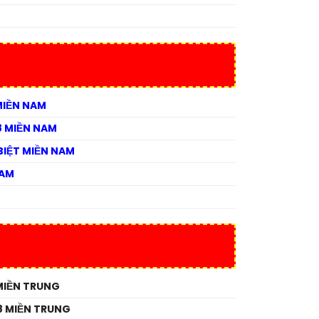
MIỀN NAM
8 MIỀN NAM
BIỆT MIỀN NAM
NAM
MIỀN TRUNG
8 MIỀN TRUNG