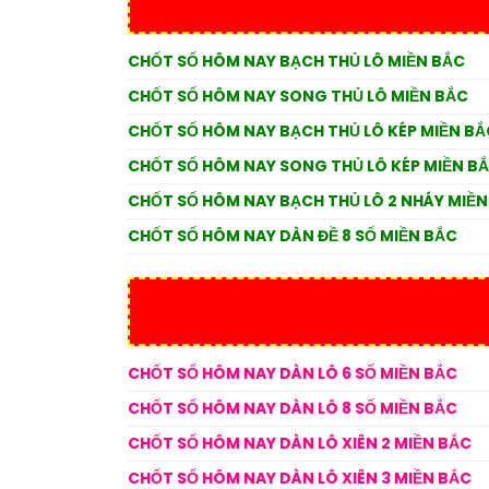
CHỐT SỐ HÔM NAY BẠCH THỦ LÔ MIỀN BẮC
CHỐT SỐ HÔM NAY SONG THỦ LÔ MIỀN BẮC
CHỐT SỐ HÔM NAY BẠCH THỦ LÔ KÉP MIỀN BẮ
CHỐT SỐ HÔM NAY SONG THỦ LÔ KÉP MIỀN B
CHỐT SỐ HÔM NAY BẠCH THỦ LÔ 2 NHÁY MIỀN
CHỐT SỐ HÔM NAY DÀN ĐỀ 8 SỐ MIỀN BẮC
CHỐT SỐ HÔM NAY DÀN LÔ 6 SỐ MIỀN BẮC
CHỐT SỐ HÔM NAY DÀN LÔ 8 SỐ MIỀN BẮC
CHỐT SỐ HÔM NAY DÀN LÔ XIÊN 2 MIỀN BẮC
CHỐT SỐ HÔM NAY DÀN LÔ XIÊN 3 MIỀN BẮC