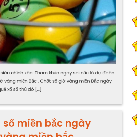
1 siêu chính xác. Tham khảo ngay soi cầu lô dự đoán
iờ vàng miền Bắc . Chốt số giờ vàng miền Bắc ngày
uả xổ số thủ đô […]
ổ số miền bắc ngày
ờ vàng miền bắc