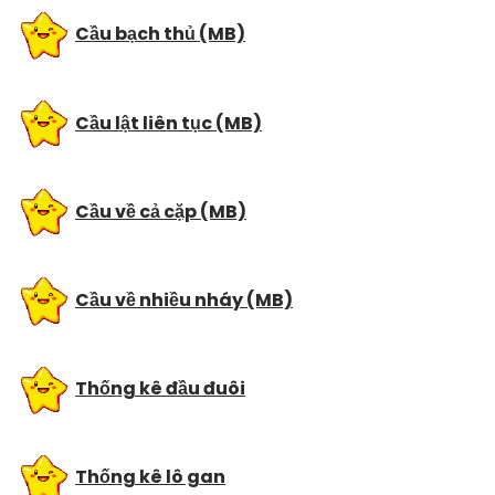
Cầu bạch thủ (MB)
Cầu lật liên tục (MB)
Cầu về cả cặp (MB)
Cầu về nhiều nháy (MB)
Thống kê đầu đuôi
Thống kê lô gan