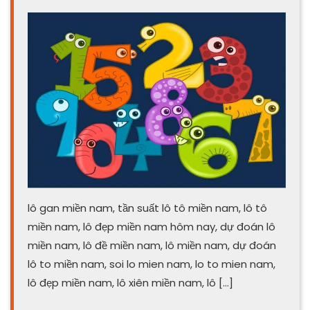
lô gan miền nam, tần suất lô tô miền nam, lô tô
miền nam, lô đẹp miền nam hôm nay, dự đoán lô
miền nam, lô đề miền nam, lô miền nam, dự đoán
lô to miền nam, soi lo mien nam, lo to mien nam,
lô đẹp miền nam, lô xiên miền nam, lô […]