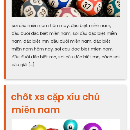
soi cầu miền nam hôm nay, đặc biệt miền nam,
đầu đuôi đặc biệt miền nam, soi cầu đặc biệt miền
nam, đặc biệt mn, đầu đuôi miền nam, đặc biệt
miền nam hôm nay, soi cau dac biet mien nam,
đầu đuôi đặc biệt mn, soi cầu đặc biệt mn, cách soi
cầu giải […]
chốt xs cặp xíu chủ
miền nam