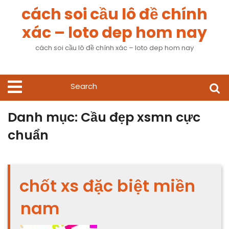
Skip
cách soi cầu lô đề chính
to
xác – loto dep hom nay
content
cách soi cầu lô đề chính xác – loto dep hom nay
Search
Open
Menu
for:
Danh mục:
Cầu đẹp xsmn cực
chuẩn
chốt xs đặc biệt miền
nam