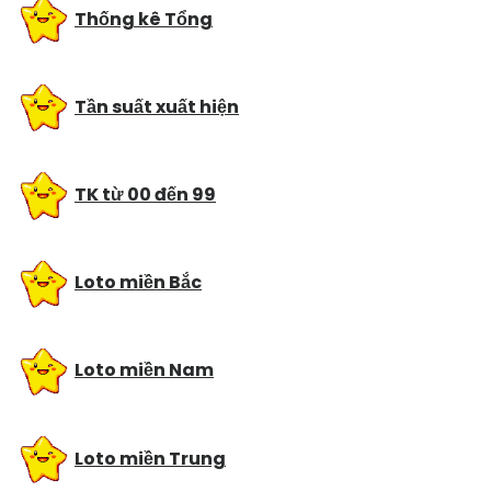
Thống kê Tổng
Tần suất xuất hiện
TK từ 00 đến 99
Loto miền Bắc
Loto miền Nam
Loto miền Trung