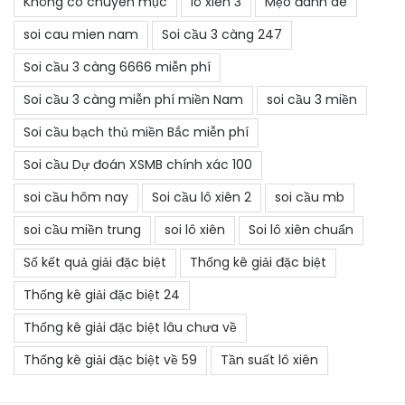
Không có chuyên mục
lô xiên 3
Mẹo đánh de
soi cau mien nam
Soi cầu 3 càng 247
Soi cầu 3 càng 6666 miễn phí
Soi cầu 3 càng miễn phí miền Nam
soi cầu 3 miền
Soi cầu bạch thủ miền Bắc miễn phí
Soi cầu Dự đoán XSMB chính xác 100
soi cầu hôm nay
Soi cầu lô xiên 2
soi cầu mb
soi cầu miền trung
soi lô xiên
Soi lô xiên chuẩn
Số kết quả giải đặc biệt
Thống kê giải đặc biệt
Thống kê giải đặc biệt 24
Thống kê giải đặc biệt lâu chưa về
Thống kê giải đặc biệt về 59
Tần suất lô xiên