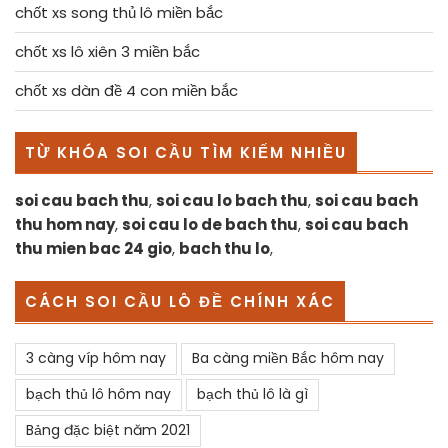
chốt xs song thủ lô miền bắc
chốt xs lô xiên 3 miền bắc
chốt xs dàn đề 4 con miền bắc
TỪ KHÓA SOI CẦU TÌM KIẾM NHIỀU
soi cau bach thu
,
soi cau lo bach thu
,
soi cau bach
thu hom nay
,
soi cau lo de bach thu
,
soi cau bach
thu mien bac 24 gio
,
bach thu lo
,
CÁCH SOI CẦU LÔ ĐỀ CHÍNH XÁC
3 càng víp hôm nay
Ba càng miền Bắc hôm nay
bạch thủ lô hôm nay
bạch thủ lô là gì
Bảng đặc biệt năm 2021