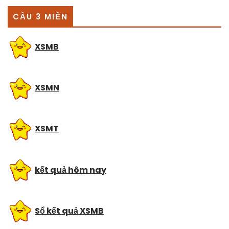
CẦU 3 MIỀN
XSMB
XSMN
XSMT
kết quả hôm nay
Sổ kết quả XSMB