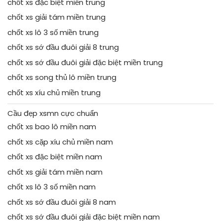
chốt xs đặc biệt miền trung
chốt xs giải tám miền trung
chốt xs lô 3 số miền trung
chốt xs sớ đầu đuôi giải 8 trung
chốt xs sớ đầu đuôi giải đặc biệt miền trung
chốt xs song thủ lô miền trung
chốt xs xíu chủ miền trung
Cầu đẹp xsmn cực chuẩn
chốt xs bao lô miền nam
chốt xs cặp xíu chủ miền nam
chốt xs đặc biệt miền nam
chốt xs giải tám miền nam
chốt xs lô 3 số miền nam
chốt xs sớ đầu đuôi giải 8 nam
chốt xs sớ đầu đuôi giải đặc biệt miền nam