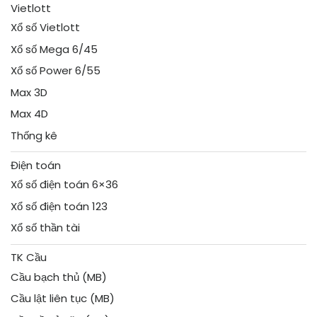
Vietlott
Xổ số Vietlott
Xổ số Mega 6/45
Xổ số Power 6/55
Max 3D
Max 4D
Thống kê
Điện toán
Xổ số điện toán 6×36
Xổ số điện toán 123
Xổ số thần tài
TK Cầu
Cầu bạch thủ (MB)
Cầu lật liên tục (MB)