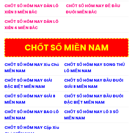
CHỐT SỐ HÔM NAY DÀN LÔ
CHỐT SỐ HÔM NAY ĐỀ ĐẦU
XIÊN 3 MIỀN BẮC
ĐUÔI MIỀN BẮC
CHỐT SỐ HÔM NAY DÀN LÔ
XIÊN 4 MIỀN BẮC
CHỐT SỐ MIỀN NAM
CHỐT SỐ HÔM NAY Xỉu Chủ
CHỐT SỐ HÔM NAY SONG THỦ
MIỀN NAM
LÔ MIỀN NAM
CHỐT SỐ HÔM NAY GIẢI
CHỐT SỐ HÔM NAY ĐẦU ĐUÔI
ĐẶC BIỆT MIỀN NAM
GIẢI 8 MIỀN NAM
CHỐT SỐ HÔM NAY GIẢI 8
CHỐT SỐ HÔM NAY ĐẦU ĐUÔI
MIỀN NAM
ĐẶC BIỆT MIỀN NAM
CHỐT SỐ HÔM NAY BAO LÔ
CHỐT SỐ HÔM NAY LÔ 3 SỐ
MIỀN NAM
MIỀN NAM
CHỐT SỐ HÔM NAY Cặp Xỉu