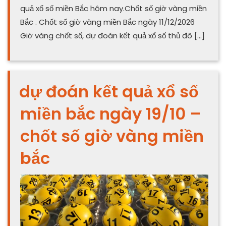
quả xổ số miền Bắc hôm nay.Chốt số giờ vàng miền
Bắc . Chốt số giờ vàng miền Bắc ngày 11/12/2026
Giờ vàng chốt số, dự đoán kết quả xổ số thủ đô […]
dự đoán kết quả xổ số
miền bắc ngày 19/10 –
chốt số giờ vàng miền
bắc