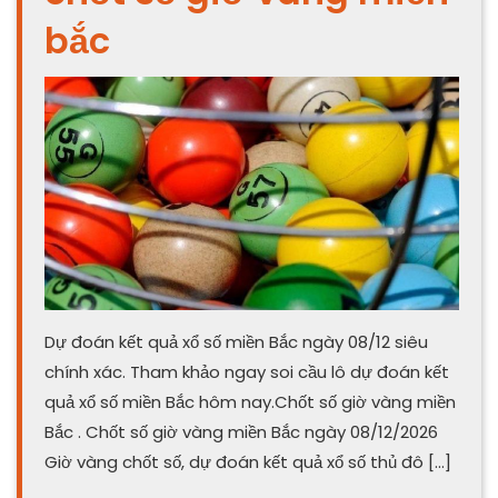
bắc
Dự đoán kết quả xổ số miền Bắc ngày 08/12 siêu
chính xác. Tham khảo ngay soi cầu lô dự đoán kết
quả xổ số miền Bắc hôm nay.Chốt số giờ vàng miền
Bắc . Chốt số giờ vàng miền Bắc ngày 08/12/2026
Giờ vàng chốt số, dự đoán kết quả xổ số thủ đô […]