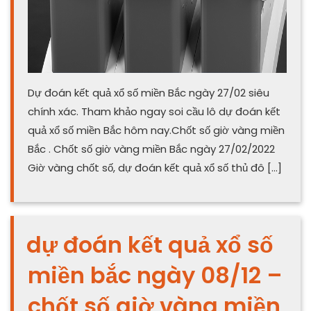
Dự đoán kết quả xổ số miền Bắc ngày 27/02 siêu
chính xác. Tham khảo ngay soi cầu lô dự đoán kết
quả xổ số miền Bắc hôm nay.Chốt số giờ vàng miền
Bắc . Chốt số giờ vàng miền Bắc ngày 27/02/2022
Giờ vàng chốt số, dự đoán kết quả xổ số thủ đô […]
dự đoán kết quả xổ số
miền bắc ngày 08/12 –
chốt số giờ vàng miền