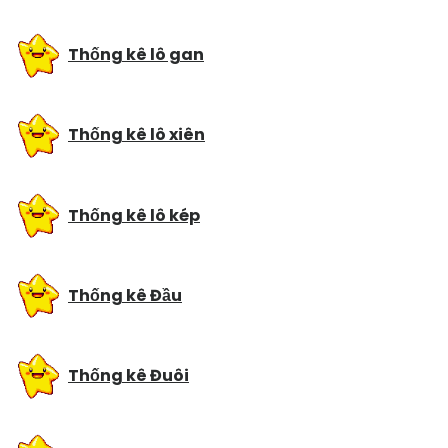
Thống kê lô gan
Thống kê lô xiên
Thống kê lô kép
Thống kê Đầu
Thống kê Đuôi