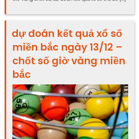
dự đoán kết quả xổ số
miền bắc ngày 13/12 –
chốt số giờ vàng miền
bắc