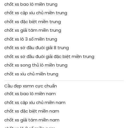
chốt xs bao lô miền trung
chốt xs cặp xíu chủ miền trung
chốt xs đặc biệt miền trung
chốt xs giải tám miền trung
chốt xs lô 3 số miền trung
chốt xs sớ đầu đuôi giải 8 trung
chốt xs sớ đầu đuôi giải đặc biệt miền trung
chốt xs song thủ lô miền trung
chốt xs xíu chủ miền trung
Cầu đẹp xsmn cực chuẩn
chốt xs bao lô miền nam
chốt xs cặp xíu chủ miền nam
chốt xs đặc biệt miền nam
chốt xs giải tám miền nam