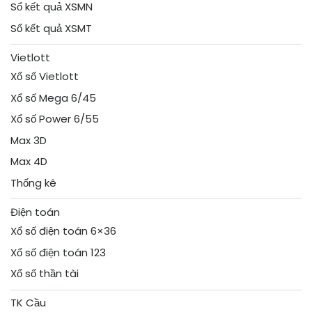
Sổ kết quả XSMN
Sổ kết quả XSMT
Vietlott
Xổ số Vietlott
Xổ số Mega 6/45
Xổ số Power 6/55
Max 3D
Max 4D
Thống kê
Điện toán
Xổ số điện toán 6×36
Xổ số điện toán 123
Xổ số thần tài
TK Cầu