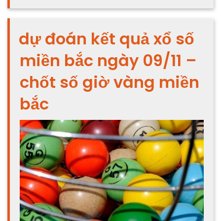
dự đoán kết quả xổ số
miền bắc ngày 09/11 –
chốt số giờ vàng miền
bắc