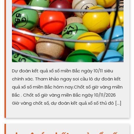
Dự đoán kết quả xổ số miền Bắc ngày 10/11 siêu
chính xác. Tham khảo ngay soi cầu lô dự đoán kết
quả xổ số miền Bắc hôm nay.Chốt số giờ vàng miền
Bắc . Chốt số giờ vàng miền Bắc ngày 10/11/2026
Giờ vàng chốt số, dự đoán kết quả xổ số thủ đô […]