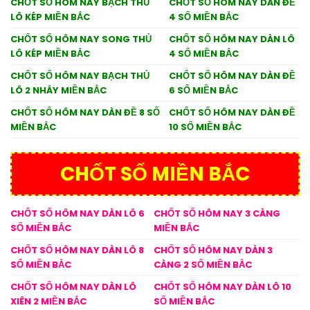
CHỐT SỐ HÔM NAY BẠCH THỦ
CHỐT SỐ HÔM NAY DÀN ĐỀ
LÔ KÉP MIỀN BẮC
4 SỐ MIỀN BẮC
CHỐT SỐ HÔM NAY SONG THỦ
CHỐT SỐ HÔM NAY DÀN LÔ
LÔ KÉP MIỀN BẮC
4 SỐ MIỀN BẮC
CHỐT SỐ HÔM NAY BẠCH THỦ
CHỐT SỐ HÔM NAY DÀN ĐỀ
LÔ 2 NHÁY MIỀN BẮC
6 SỐ MIỀN BẮC
CHỐT SỐ HÔM NAY DÀN ĐỀ 8 SỐ
CHỐT SỐ HÔM NAY DÀN ĐỀ
MIỀN BẮC
10 SỐ MIỀN BẮC
CHỐT SỐ MIỀN BẮC
CHỐT SỐ HÔM NAY DÀN LÔ 6
CHỐT SỐ HÔM NAY 3 CÀNG
SỐ MIỀN BẮC
MIỀN BẮC
CHỐT SỐ HÔM NAY DÀN LÔ 8
CHỐT SỐ HÔM NAY DÀN 3
SỐ MIỀN BẮC
CÀNG 2 SỐ MIỀN BẮC
CHỐT SỐ HÔM NAY DÀN LÔ
CHỐT SỐ HÔM NAY DÀN LÔ 10
XIÊN 2 MIỀN BẮC
SỐ MIỀN BẮC