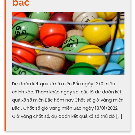
bắc
Dự đoán kết quả xổ số miền Bắc ngày 13/01 siêu
chính xác. Tham khảo ngay soi cầu lô dự đoán kết
quả xổ số miền Bắc hôm nay.Chốt số giờ vàng miền
Bắc . Chốt số giờ vàng miền Bắc ngày 13/01/2022
Giờ vàng chốt số, dự đoán kết quả xổ số thủ đô […]