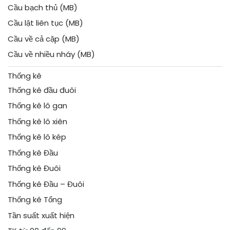
Cầu bạch thủ (MB)
Cầu lật liên tục (MB)
Cầu về cả cặp (MB)
Cầu về nhiều nháy (MB)
Thống kê
Thống kê đầu đuôi
Thống kê lô gan
Thống kê lô xiên
Thống kê lô kép
Thống kê Đầu
Thống kê Đuôi
Thống kê Đầu – Đuôi
Thống kê Tổng
Tần suất xuất hiện