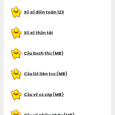
Xổ số điện toán 123
Xổ số thần tài
Cầu bạch thủ (MB)
Cầu lật liên tục (MB)
Cầu về cả cặp (MB)