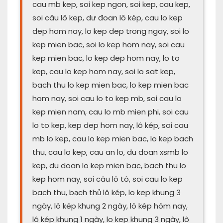
cau mb kep, soi kep ngon, soi kep, cau kep,
soi câu lô kep, dư đoan lô kép, cau lo kep
dep hom nay, lo kep dep trong ngay, soi lo
kep mien bac, soi lo kep hom nay, soi cau
kep mien bac, lo kep dep hom nay, lo to
kep, cau lo kep hom nay, soi lo sat kep,
bach thu lo kep mien bac, lo kep mien bac
hom nay, soi cau lo to kep mb, soi cau lo
kep mien nam, cau lo mb mien phi, soi cau
lo to kep, kep dep hom nay, lô kép, soi cau
mb lo kep, cau lo kep mien bac, lo kep bach
thu, cau lo kep, cau an lo, du doan xsmb lo
kep, du doan lo kep mien bac, bach thu lo
kep hom nay, soi câu lô tô, soi cau lo kep
bach thu, bạch thủ lô kép, lo kep khung 3
ngày, lô kép khung 2 ngày, lô kép hôm nay,
lô kép khung 1 ngày, lo kep khung 3 ngày, lô