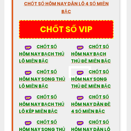
CHỐT SỐ HÔM NAY DÀN LÔ 4 SỐ MIỀN
BẮC
CHỐT SỐ VIP
CHỐT SỐ
CHỐT SỐ
HÔM NAY BẠCH THỦ
HÔM NAY BẠCH
LÔ MIỀN BẮC
THỦ ĐỀ MIỀN BẮC
CHỐT SỐ
CHỐT SỐ
HÔM NAY SONG THỦ
HÔM NAY SONG
LÔ MIỀN BẮC
THỦ ĐỀ MIỀN BẮC
CHỐT SỐ
CHỐT SỐ
HÔM NAY BẠCH THỦ
HÔM NAY DÀN ĐỀ
LÔ KÉP MIỀN BẮC
4 SỐ MIỀN BẮC
CHỐT SỐ
CHỐT SỐ
HÔM NAY SONG THỦ
HÔM NAY DÀN LÔ