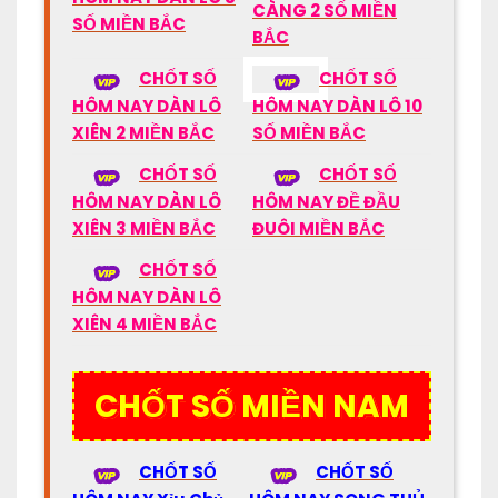
CÀNG 2 SỐ MIỀN
SỐ MIỀN BẮC
BẮC
CHỐT SỐ
CHỐT SỐ
HÔM NAY DÀN LÔ
HÔM NAY DÀN LÔ 10
XIÊN 2 MIỀN BẮC
SỐ MIỀN BẮC
CHỐT SỐ
CHỐT SỐ
HÔM NAY DÀN LÔ
HÔM NAY ĐỀ ĐẦU
XIÊN 3 MIỀN BẮC
ĐUÔI MIỀN BẮC
CHỐT SỐ
HÔM NAY DÀN LÔ
XIÊN 4 MIỀN BẮC
CHỐT SỐ MIỀN NAM
CHỐT SỐ
CHỐT SỐ