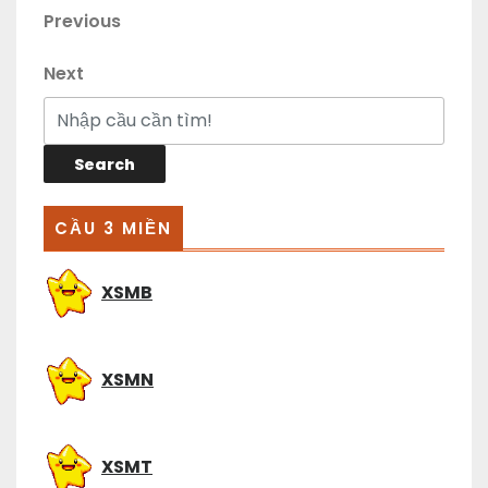
Điều
Previous
Previous
Post
hướng
Next
Next
Post
bài
viết
Search
CẦU 3 MIỀN
XSMB
XSMN
XSMT