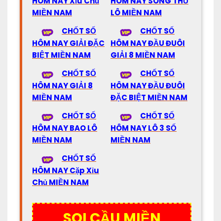
HÔM NAY Xỉu Chủ
HÔM NAY SONG THỦ
MIỀN NAM
LÔ MIỀN NAM
CHỐT SỐ
CHỐT SỐ
HÔM NAY GIẢI ĐẶC
HÔM NAY ĐẦU ĐUÔI
BIỆT MIỀN NAM
GIẢI 8 MIỀN NAM
CHỐT SỐ
CHỐT SỐ
HÔM NAY GIẢI 8
HÔM NAY ĐẦU ĐUÔI
MIỀN NAM
ĐẶC BIỆT MIỀN NAM
CHỐT SỐ
CHỐT SỐ
HÔM NAY BAO LÔ
HÔM NAY LÔ 3 SỐ
MIỀN NAM
MIỀN NAM
CHỐT SỐ
HÔM NAY Cặp Xỉu
Chủ MIỀN NAM
SOI CẦU MIỀN