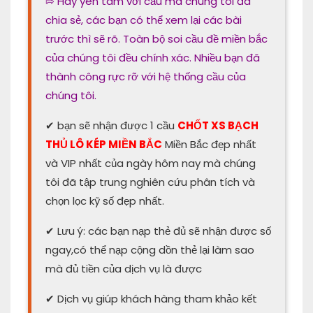
⇰ Hãy yên tâm với cầu mà chúng tôi đã
chia sẻ, các bạn có thể xem lại các bài
trước thì sẽ rõ. Toàn bộ soi cầu đề miền bắc
của chúng tôi đều chính xác. Nhiều bạn đã
thành công rực rỡ với hệ thống cầu của
chúng tôi.
✔ bạn sẽ nhận được 1 cầu
CHỐT XS BẠCH
THỦ LÔ KÉP MIỀN BẮC
Miền Bắc đẹp nhất
và VIP nhất của ngày hôm nay mà chúng
tôi đã tập trung nghiên cứu phân tích và
chọn lọc kỹ số đẹp nhất.
✔ Lưu ý: các bạn nạp thẻ đủ sẽ nhận được số
ngay,có thể nạp cộng dồn thẻ lại làm sao
mà đủ tiền của dịch vụ là được
✔ Dịch vụ giúp khách hàng tham khảo kết