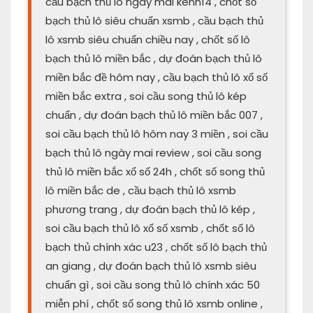
cầu bạch thủ lô ngày mai kenh14 , chốt số
bạch thủ lô siêu chuẩn xsmb , cầu bạch thủ
lô xsmb siêu chuẩn chiều nay , chốt số lô
bạch thủ lô miền bắc , dự đoán bạch thủ lô
miền bắc đề hôm nay , cầu bạch thủ lô xổ số
miền bắc extra , soi cầu song thủ lô kép
chuẩn , dự đoán bạch thủ lô miền bắc 007 ,
soi cầu bạch thủ lô hôm nay 3 miền , soi cầu
bạch thủ lô ngày mai review , soi cầu song
thủ lô miền bắc xổ số 24h , chốt số song thủ
lô miền bắc de , cầu bạch thủ lô xsmb
phương trang , dự đoán bạch thủ lô kép ,
soi cầu bạch thủ lô xổ số xsmb , chốt số lô
bạch thủ chính xác u23 , chốt số lô bạch thủ
an giang , dự đoán bạch thủ lô xsmb siêu
chuẩn gì , soi cầu song thủ lô chính xác 50
miễn phí , chốt số song thủ lô xsmb online ,