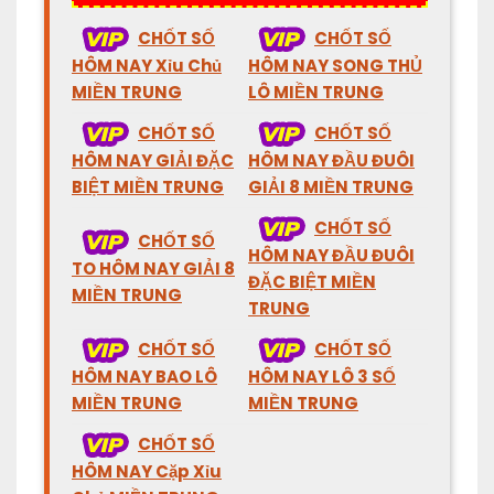
CHỐT SỐ
CHỐT SỐ
HÔM NAY Xỉu Chủ
HÔM NAY SONG THỦ
MIỀN TRUNG
LÔ MIỀN TRUNG
CHỐT SỐ
CHỐT SỐ
HÔM NAY GIẢI ĐẶC
HÔM NAY ĐẦU ĐUÔI
BIỆT MIỀN TRUNG
GIẢI 8 MIỀN TRUNG
CHỐT SỐ
CHỐT SỐ
HÔM NAY ĐẦU ĐUÔI
TO HÔM NAY GIẢI 8
ĐẶC BIỆT MIỀN
MIỀN TRUNG
TRUNG
CHỐT SỐ
CHỐT SỐ
HÔM NAY BAO LÔ
HÔM NAY LÔ 3 SỐ
MIỀN TRUNG
MIỀN TRUNG
CHỐT SỐ
HÔM NAY Cặp Xỉu