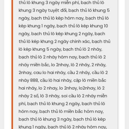
thủ lô khung 3 ngày miễn phí, bạch thủ lô
khung 3 ngày tuyệt đối, bạch thủ lô khung 5
ngày, bạch thủ lô kép hôm nay, bạch thủ lô
kép khung 1 ngày, bạch thủ lô kép khung 10
ngày, bạch thủ lô kép khung 2 ngày, bạch
thủ lô kép khung 2 ngày chính xác, bạch thủ
lô kép khung 5 ngày, bạch thủ lô 2 nháy,
bạch thủ lô 2 nháy hôm nay, bạch thủ lô 2
nháy miền bắc, lo 2nhay, lô 2 nháy, 2 nháy,
2nhay, cau lo hai nháy, cầu 2 nháy, cầu lô 2
nháy 888, cầu lô hai nháy, cặp lô miền bắc
hai nháy, lo 2 nhay, lo 2nhay, lo2nhay, lô 2
nháy 2 số, lô 3 nháy, soi cầu lô 2 nháy miễn
phí, bạch thủ lô khung 2 ngày, bạch thủ lô
hôm nay, bạch thủ lô miền bắc hôm nay,
bạch thủ lô khung 3 ngày, bạch thủ lô kép
khung 1 ngày, bạch thủ lô 2 nháy hôm nay,