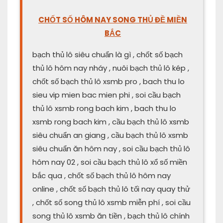
CHỐT SỐ HÔM NAY SONG THỦ ĐỀ MIỀN
BẮC
bạch thủ lô siêu chuẩn là gì , chốt số bạch
thủ lô hôm nay nháy , nuôi bạch thủ lô kép ,
chốt số bạch thủ lô xsmb pro , bach thu lo
sieu vip mien bac mien phi , soi cầu bạch
thủ lô xsmb rong bach kim , bach thu lo
xsmb rong bach kim , cầu bạch thủ lô xsmb
siêu chuẩn an giang , cầu bạch thủ lô xsmb
siêu chuẩn ăn hôm nay , soi cầu bạch thủ lô
hôm nay 02 , soi cầu bạch thủ lô xổ số miền
bắc qua , chốt số bạch thủ lô hôm nay
online , chốt số bạch thủ lô tối nay quay thử
, chốt số song thủ lô xsmb miễn phí , soi cầu
song thủ lô xsmb ăn tiền , bạch thủ lô chính