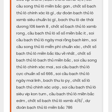
cầu song thủ lô miền bắc gan , chốt số bạch
thủ lô chính xác là gì , dự đoán bạch thủ lô
xsmb siêu chuẩn bị gì , bach thu lô de thái
dương 106 kenh 8 , chốt số bạch thủ lô xsmb
rong , cầu bạch thủ lô xổ số miền bắc it , soi
cầu bạch thủ lô ngày mai rồng bạch kim , soi
cầu song thủ lô miễn phí chuẩn xác , chốt số
bạch thủ lô miền bắc lâu về nhất , chốt số
bạch thủ lô bạch thủ miền bắc , soi cầu song
thủ lô chính xác mai , soi cầu bạch thủ lô
cực chuẩn xổ số 666 , soi cầu bạch thủ lô
ngày mai linh , bach thu lo py , chốt số lô
bạch thủ chính xác ướp , soi cầu bạch thủ lô
siêu vip kon tum , cầu bạch thủ lô miền bắc
edm , chốt số bạch thủ lô xsmb 4/6/ , dự
đoán bạch thủ lô miền bắc 786