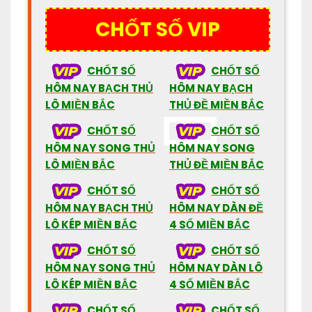
CHỐT SỐ VIP
CHỐT SỐ
CHỐT SỐ
HÔM NAY BẠCH THỦ
HÔM NAY BẠCH
LÔ MIỀN BẮC
THỦ ĐỀ MIỀN BẮC
CHỐT SỐ
CHỐT SỐ
HÔM NAY SONG THỦ
HÔM NAY SONG
LÔ MIỀN BẮC
THỦ ĐỀ MIỀN BẮC
CHỐT SỐ
CHỐT SỐ
HÔM NAY BẠCH THỦ
HÔM NAY DÀN ĐỀ
LÔ KÉP MIỀN BẮC
4 SỐ MIỀN BẮC
CHỐT SỐ
CHỐT SỐ
HÔM NAY SONG THỦ
HÔM NAY DÀN LÔ
LÔ KÉP MIỀN BẮC
4 SỐ MIỀN BẮC
CHỐT SỐ
CHỐT SỐ