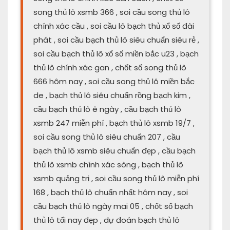
song thủ lô xsmb 366 , soi cầu song thủ lô
chính xác cầu , soi cầu lô bạch thủ xổ số đài
phát , soi cầu bạch thủ lô siêu chuẩn siêu rẻ ,
soi cầu bạch thủ lô xổ số miền bắc u23 , bạch
thủ lô chính xác gan , chốt số song thủ lô
666 hôm nay , soi cầu song thủ lô miền bắc
de , bạch thủ lô siêu chuẩn rồng bạch kim ,
cầu bạch thủ lô ê ngày , cầu bạch thủ lô
xsmb 247 miễn phí , bạch thủ lô xsmb 19/7 ,
soi cầu song thủ lô siêu chuẩn 207 , cầu
bạch thủ lô xsmb siêu chuẩn đẹp , cầu bạch
thủ lô xsmb chính xác sòng , bạch thủ lô
xsmb quảng trị , soi cầu song thủ lô miễn phí
168 , bạch thủ lô chuẩn nhất hôm nay , soi
cầu bạch thủ lô ngày mai 05 , chốt số bạch
thủ lô tối nay đẹp , dự đoán bạch thủ lô