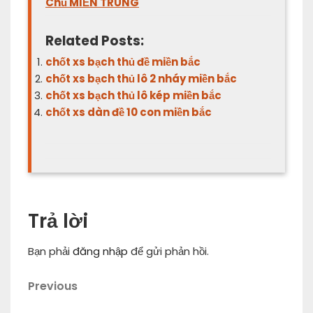
Chủ MIỀN TRUNG
Related Posts:
chốt xs bạch thủ đề miền bắc
chốt xs bạch thủ lô 2 nháy miền bắc
chốt xs bạch thủ lô kép miền bắc
chốt xs dàn đề 10 con miền bắc
Trả lời
Bạn phải
đăng nhập
để gửi phản hồi.
Điều
Previous
Previous
Post