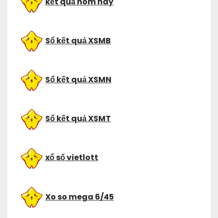
kết quả hôm nay
Sổ kết quả XSMB
Sổ kết quả XSMN
Sổ kết quả XSMT
xổ số vietlott
Xo so mega 6/45