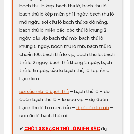
bach thu lo kep, bạch thủ lô, bạch thu lô,
bạch thủ lô kép miễn phí 1 ngày, bạch thủ lô
mỗi ngày, soi cầu lô bạch thủ xs đà nẵng,
bạch thủ lô miền bắc, độc thủ lô khung 2
ngày, cầu vip bạch thủ mb, bạch thủ lô
khung 5 ngày, bach thu lo mb, bạch thủ lô
chuẩn 100, bạch thủ lô vip, bach thu lo, bạch
thủ lô 2 ngày, bạch thủ khung 2 ngày, bạch
thủ lô 5 ngày, cầu lô bạch thủ, lô kép rồng
bạch kim
soi cầu mb lô bạch thủ
– bạch thủ lô – dự
đoán bạch thủ lô – lô siêu víp – dự đoán
bạch thủ lô tô miền bắc –
dự đoán lô mb
–
soi cầu lô bạch thủ mb
✔
CHỐT XS BẠCH THỦ LÔ MIỀN BẮC
đẹp