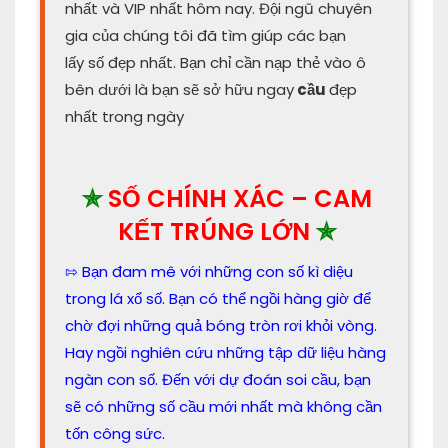
nhất và VIP nhất hôm nay. Đội ngũ chuyên
gia của chúng tôi đã tìm giúp các bạn
lấy số đẹp nhất. Bạn chỉ cần nạp thẻ vào ô
bên dưới là bạn sẽ sở hữu ngay
cầu
đẹp
nhất trong ngày
✯
SỐ CHÍNH XÁC – CAM
KẾT TRÚNG LỚN
✯
⇰ Bạn đam mê với những con số kì diệu
trong lá xổ số. Bạn có thể ngồi hàng giờ để
chờ đợi những quả bóng tròn rơi khỏi vòng.
Hay ngồi nghiên cứu những tập dữ liệu hàng
ngàn con số. Đến với dự đoán soi cầu, bạn
sẽ có những số cầu mới nhất mà không cần
tốn công sức.