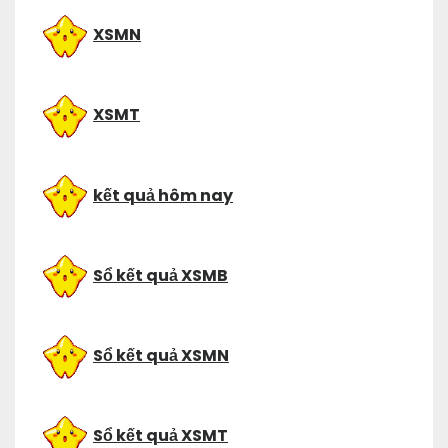
XSMN
XSMT
kết quả hôm nay
Sổ kết quả XSMB
Sổ kết quả XSMN
Sổ kết quả XSMT