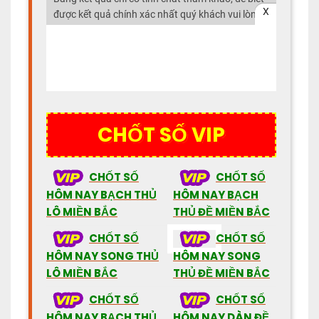
CHỐT SỐ VIP
CHỐT SỐ
CHỐT SỐ
HÔM NAY BẠCH THỦ
HÔM NAY BẠCH
LÔ MIỀN BẮC
THỦ ĐỀ MIỀN BẮC
CHỐT SỐ
CHỐT SỐ
HÔM NAY SONG THỦ
HÔM NAY SONG
LÔ MIỀN BẮC
THỦ ĐỀ MIỀN BẮC
CHỐT SỐ
CHỐT SỐ
HÔM NAY BẠCH THỦ
HÔM NAY DÀN ĐỀ