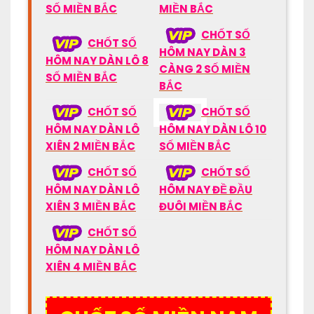
SỐ MIỀN BẮC
MIỀN BẮC
CHỐT SỐ
CHỐT SỐ
HÔM NAY DÀN 3
HÔM NAY DÀN LÔ 8
CÀNG 2 SỐ MIỀN
SỐ MIỀN BẮC
BẮC
CHỐT SỐ
CHỐT SỐ
HÔM NAY DÀN LÔ
HÔM NAY DÀN LÔ 10
XIÊN 2 MIỀN BẮC
SỐ MIỀN BẮC
CHỐT SỐ
CHỐT SỐ
HÔM NAY DÀN LÔ
HÔM NAY ĐỀ ĐẦU
XIÊN 3 MIỀN BẮC
ĐUÔI MIỀN BẮC
CHỐT SỐ
HÔM NAY DÀN LÔ
XIÊN 4 MIỀN BẮC