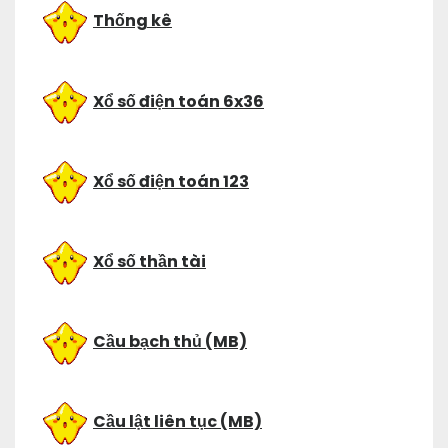
Thống kê
Xổ số điện toán 6x36
Xổ số điện toán 123
Xổ số thần tài
Cầu bạch thủ (MB)
Cầu lật liên tục (MB)