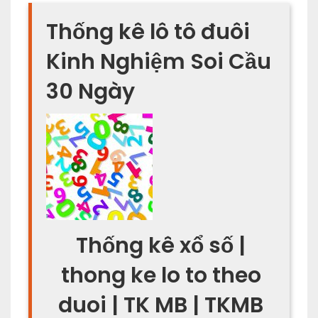
Thống kê lô tô đuôi
Kinh Nghiệm Soi Cầu
30 Ngày
Thống kê xổ số |
thong ke lo to theo
duoi | TK MB | TKMB