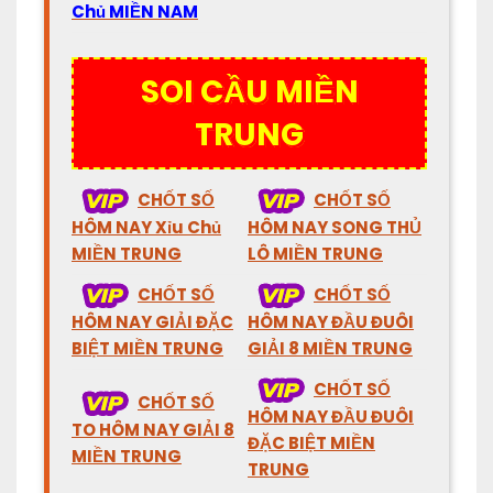
Chủ MIỀN NAM
SOI CẦU MIỀN
TRUNG
CHỐT SỐ
CHỐT SỐ
HÔM NAY Xỉu Chủ
HÔM NAY SONG THỦ
MIỀN TRUNG
LÔ MIỀN TRUNG
CHỐT SỐ
CHỐT SỐ
HÔM NAY GIẢI ĐẶC
HÔM NAY ĐẦU ĐUÔI
BIỆT MIỀN TRUNG
GIẢI 8 MIỀN TRUNG
CHỐT SỐ
CHỐT SỐ
HÔM NAY ĐẦU ĐUÔI
TO HÔM NAY GIẢI 8
ĐẶC BIỆT MIỀN
MIỀN TRUNG
TRUNG