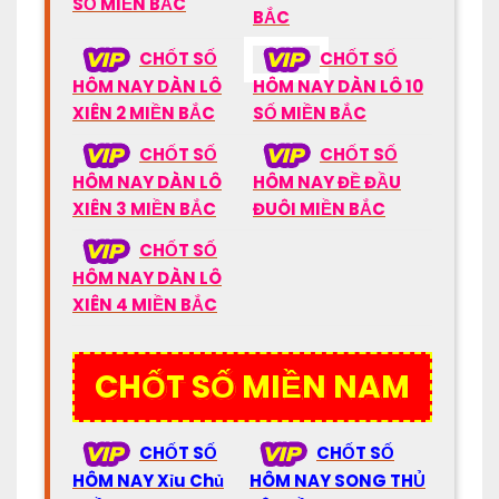
SỐ MIỀN BẮC
BẮC
CHỐT SỐ
CHỐT SỐ
HÔM NAY DÀN LÔ
HÔM NAY DÀN LÔ 10
XIÊN 2 MIỀN BẮC
SỐ MIỀN BẮC
CHỐT SỐ
CHỐT SỐ
HÔM NAY DÀN LÔ
HÔM NAY ĐỀ ĐẦU
XIÊN 3 MIỀN BẮC
ĐUÔI MIỀN BẮC
CHỐT SỐ
HÔM NAY DÀN LÔ
XIÊN 4 MIỀN BẮC
CHỐT SỐ MIỀN NAM
CHỐT SỐ
CHỐT SỐ
HÔM NAY Xỉu Chủ
HÔM NAY SONG THỦ