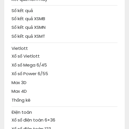
Sổ kết quả
Sổ kết quả XSMB
Sổ kết quả XSMN
Sổ kết quả XSMT
Vietlott
Xổ số Vietlott
Xổ số Mega 6/45
Xổ số Power 6/55
Max 3D
Max 4D
Thống kê
Điện toán
Xổ số điện toán 6×36
Xổ số điện toán 123