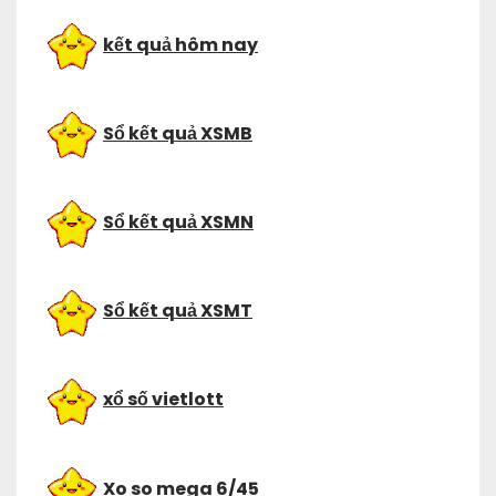
kết quả hôm nay
Sổ kết quả XSMB
Sổ kết quả XSMN
Sổ kết quả XSMT
xổ số vietlott
Xo so mega 6/45