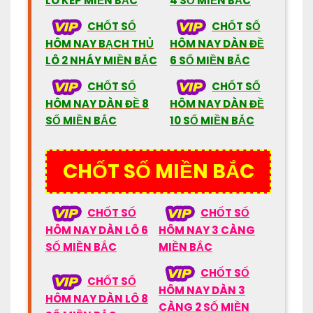
LÔ KÉP MIỀN BẮC
4 SỐ MIỀN BẮC
CHỐT SỐ
CHỐT SỐ
HÔM NAY BẠCH THỦ
HÔM NAY DÀN ĐỀ
LÔ 2 NHÁY MIỀN BẮC
6 SỐ MIỀN BẮC
CHỐT SỐ
CHỐT SỐ
HÔM NAY DÀN ĐỀ 8
HÔM NAY DÀN ĐỀ
SỐ MIỀN BẮC
10 SỐ MIỀN BẮC
CHỐT SỐ MIỀN BẮC
CHỐT SỐ
CHỐT SỐ
HÔM NAY DÀN LÔ 6
HÔM NAY 3 CÀNG
SỐ MIỀN BẮC
MIỀN BẮC
CHỐT SỐ
CHỐT SỐ
HÔM NAY DÀN 3
HÔM NAY DÀN LÔ 8
CÀNG 2 SỐ MIỀN