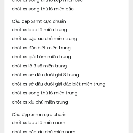
chốt xs song thủ lô miền bắc
Cầu đẹp xsmt cực chuẩn
chốt xs bao lô miền trung
chốt xs cặp xíu chủ miền trung
chốt xs đặc biệt miền trung
chốt xs giải tám miền trung
chốt xs lô 3 số miền trung
chốt xs sớ đầu đuôi giải 8 trung
chốt xs sớ đầu đuôi giải đặc biệt miền trung
chốt xs song thủ lô miền trung
chốt xs xíu chủ miền trung
Cầu đẹp xsmn cực chuẩn
chốt xs bao lô miền nam
chốt xs cặp xíu chủ miền nam