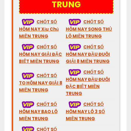
TRUNG
CHỐT SỐ
CHỐT SỐ
HÔM NAY Xỉu Chủ
HÔM NAY SONG THỦ
MIỀN TRUNG
LÔ MIỀN TRUNG
CHỐT SỐ
CHỐT SỐ
HÔM NAY GIẢI ĐẶC
HÔM NAY ĐẦU ĐUÔI
BIỆT MIỀN TRUNG
GIẢI 8 MIỀN TRUNG
CHỐT SỐ
CHỐT SỐ
HÔM NAY ĐẦU ĐUÔI
TO HÔM NAY GIẢI 8
ĐẶC BIỆT MIỀN
MIỀN TRUNG
TRUNG
CHỐT SỐ
CHỐT SỐ
HÔM NAY BAO LÔ
HÔM NAY LÔ 3 SỐ
MIỀN TRUNG
MIỀN TRUNG
CHỐT SỐ