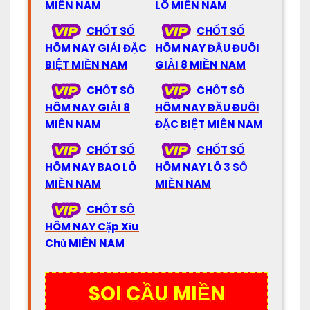
MIỀN NAM
LÔ MIỀN NAM
CHỐT SỐ
CHỐT SỐ
HÔM NAY GIẢI ĐẶC
HÔM NAY ĐẦU ĐUÔI
BIỆT MIỀN NAM
GIẢI 8 MIỀN NAM
CHỐT SỐ
CHỐT SỐ
HÔM NAY GIẢI 8
HÔM NAY ĐẦU ĐUÔI
MIỀN NAM
ĐẶC BIỆT MIỀN NAM
CHỐT SỐ
CHỐT SỐ
HÔM NAY BAO LÔ
HÔM NAY LÔ 3 SỐ
MIỀN NAM
MIỀN NAM
CHỐT SỐ
HÔM NAY Cặp Xỉu
Chủ MIỀN NAM
SOI CẦU MIỀN