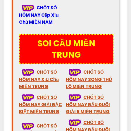
CHỐT SỐ
HÔM NAY Cặp Xỉu
Chủ MIỀN NAM
SOI CẦU MIỀN
TRUNG
CHỐT SỐ
CHỐT SỐ
HÔM NAY Xỉu Chủ
HÔM NAY SONG THỦ
MIỀN TRUNG
LÔ MIỀN TRUNG
CHỐT SỐ
CHỐT SỐ
HÔM NAY GIẢI ĐẶC
HÔM NAY ĐẦU ĐUÔI
BIỆT MIỀN TRUNG
GIẢI 8 MIỀN TRUNG
CHỐT SỐ
CHỐT SỐ
HÔM NAY ĐẦU ĐUÔI