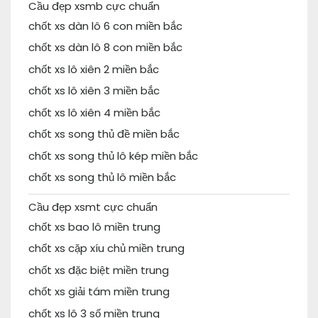
Cầu đẹp xsmb cực chuẩn
chốt xs dàn lô 6 con miền bắc
chốt xs dàn lô 8 con miền bắc
chốt xs lô xiên 2 miền bắc
chốt xs lô xiên 3 miền bắc
chốt xs lô xiên 4 miền bắc
chốt xs song thủ đề miền bắc
chốt xs song thủ lô kép miền bắc
chốt xs song thủ lô miền bắc
Cầu đẹp xsmt cực chuẩn
chốt xs bao lô miền trung
chốt xs cặp xíu chủ miền trung
chốt xs đặc biệt miền trung
chốt xs giải tám miền trung
chốt xs lô 3 số miền trung