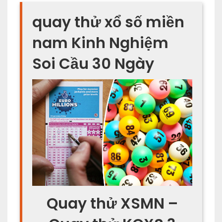
quay thử xổ số miền
nam Kinh Nghiệm
Soi Cầu 30 Ngày
Quay thử XSMN –