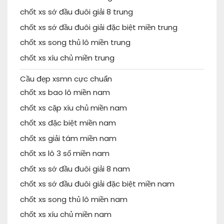
chốt xs sớ đầu đuôi giải 8 trung
chốt xs sớ đầu đuôi giải đặc biệt miền trung
chốt xs song thủ lô miền trung
chốt xs xíu chủ miền trung
Cầu đẹp xsmn cực chuẩn
chốt xs bao lô miền nam
chốt xs cặp xíu chủ miền nam
chốt xs đặc biệt miền nam
chốt xs giải tám miền nam
chốt xs lô 3 số miền nam
chốt xs sớ đầu đuôi giải 8 nam
chốt xs sớ đầu đuôi giải đặc biệt miền nam
chốt xs song thủ lô miền nam
chốt xs xíu chủ miền nam