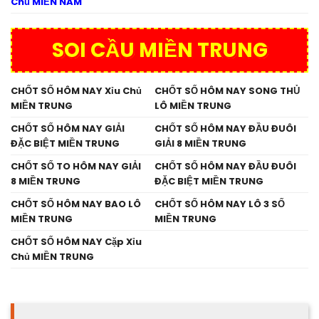
Chủ MIỀN NAM
SOI CẦU MIỀN TRUNG
CHỐT SỐ HÔM NAY Xỉu Chủ
CHỐT SỐ HÔM NAY SONG THỦ
MIỀN TRUNG
LÔ MIỀN TRUNG
CHỐT SỐ HÔM NAY GIẢI
CHỐT SỐ HÔM NAY ĐẦU ĐUÔI
ĐẶC BIỆT MIỀN TRUNG
GIẢI 8 MIỀN TRUNG
CHỐT SỐ TO HÔM NAY GIẢI
CHỐT SỐ HÔM NAY ĐẦU ĐUÔI
8 MIỀN TRUNG
ĐẶC BIỆT MIỀN TRUNG
CHỐT SỐ HÔM NAY BAO LÔ
CHỐT SỐ HÔM NAY LÔ 3 SỐ
MIỀN TRUNG
MIỀN TRUNG
CHỐT SỐ HÔM NAY Cặp Xỉu
Chủ MIỀN TRUNG