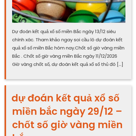
Dự đoán kết quả xổ số miền Bắc ngày 13/12 siêu
chính xác. Tham khảo ngay soi cầu lô dự đoán kết
quả xổ số miền Bắc hôm nay.Chốt số giờ vàng miền
Bắc . Chốt số giờ vàng miền Bắc ngày 11/12/2026
Giờ vàng chốt số, dự đoán kết quả xổ số thủ đô […]
dự đoán kết quả xổ số
miền bắc ngày 29/12 –
chốt số giờ vàng miền