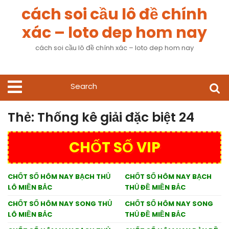
Skip
cách soi cầu lô đề chính
to
xác – loto dep hom nay
content
cách soi cầu lô đề chính xác – loto dep hom nay
Search
Open
Menu
for:
Thẻ:
Thống kê giải đặc biệt 24
CHỐT SỐ VIP
CHỐT SỐ HÔM NAY BẠCH THỦ
CHỐT SỐ HÔM NAY BẠCH
LÔ MIỀN BẮC
THỦ ĐỀ MIỀN BẮC
CHỐT SỐ HÔM NAY SONG THỦ
CHỐT SỐ HÔM NAY SONG
LÔ MIỀN BẮC
THỦ ĐỀ MIỀN BẮC