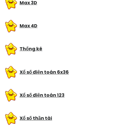
Max 3D
Max 4D
Thống kê
Xổ số điện toán 6x36
Xổ số điện toán 123
Xổ số thần tài