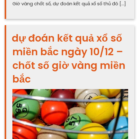
Giờ vàng chốt số, dự đoán kết quả xổ số thủ đô […]
dự đoán kết quả xổ số
miền bắc ngày 10/12 –
chốt số giờ vàng miền
bắc