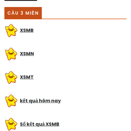
CẦU 3 MIỀN
XSMB
XSMN
XSMT
kết quả hôm nay
Sổ kết quả XSMB