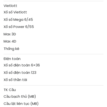
Vietlott
Xổ số Vietlott
Xổ số Mega 6/45
Xổ số Power 6/55
Max 3D
Max 4D
Thống kê
Điện toán
Xổ số điện toán 6×36
Xổ số điện toán 123
Xổ số thần tài
TK Cầu
Cầu bạch thủ (MB)
Cầu lật liên tục (MB)