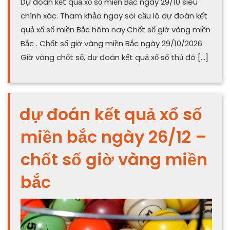
Dự đoán kết quả xổ số miền Bắc ngày 29/10 siêu
chính xác. Tham khảo ngay soi cầu lô dự đoán kết
quả xổ số miền Bắc hôm nay.Chốt số giờ vàng miền
Bắc . Chốt số giờ vàng miền Bắc ngày 29/10/2026
Giờ vàng chốt số, dự đoán kết quả xổ số thủ đô […]
dự đoán kết quả xổ số
miền bắc ngày 26/12 –
chốt số giờ vàng miền
bắc