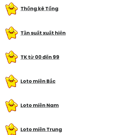
Thống kê Tổng
Tần suất xuất hiện
TK từ 00 đến 99
Loto miền Bắc
Loto miền Nam
Loto miền Trung