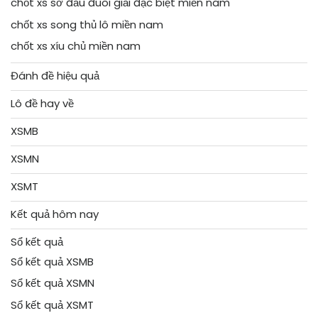
chốt xs sớ đầu đuôi giải đặc biệt miền nam
chốt xs song thủ lô miền nam
chốt xs xíu chủ miền nam
Đánh đề hiệu quả
Lô đề hay về
XSMB
XSMN
XSMT
Kết quả hôm nay
Sổ kết quả
Sổ kết quả XSMB
Sổ kết quả XSMN
Sổ kết quả XSMT