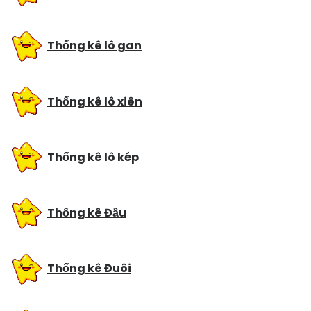
Thống kê lô gan
Thống kê lô xiên
Thống kê lô kép
Thống kê Đầu
Thống kê Đuôi