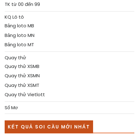
TK từ 00 đến 99
KQ Lô tô
Bảng loto MB
Bảng loto MN
Bảng loto MT
Quay thử
Quay thử XSMB
Quay thử XSMN
Quay thử XSMT
Quay thử Vietlott
Sổ Mơ
KẾT QUẢ SOI CẦU MỚI NHẤT