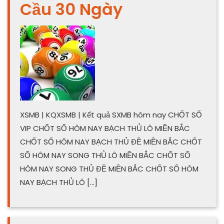
Cầu 30 Ngày
XSMB | KQXSMB | Kết quả SXMB hôm nay CHỐT SỐ
VIP CHỐT SỐ HÔM NAY BẠCH THỦ LÔ MIỀN BẮC
CHỐT SỐ HÔM NAY BẠCH THỦ ĐỀ MIỀN BẮC CHỐT
SỐ HÔM NAY SONG THỦ LÔ MIỀN BẮC CHỐT SỐ
HÔM NAY SONG THỦ ĐỀ MIỀN BẮC CHỐT SỐ HÔM
NAY BẠCH THỦ LÔ […]