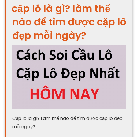
cặp lô là gì? làm thế
nào để tìm được cặp lô
đẹp mỗi ngày?
Cặp lô là gì? Làm thế nào để tìm được cặp lô đẹp
mỗi ngày?