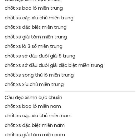
chốt xs bao lô miền trung
chốt xs cặp xíu chủ miền trung
chốt xs đặc biệt miền trung
chốt xs giải tám miền trung
chốt xs lô 3 số miền trung
chốt xs sớ đầu đuôi giải 8 trung
chốt xs sớ đầu đuôi giải đặc biệt miền trung
chốt xs song thủ lô miền trung
chốt xs xíu chủ miền trung
Cầu đẹp xsmn cực chuẩn
chốt xs bao lô miền nam
chốt xs cặp xíu chủ miền nam
chốt xs đặc biệt miền nam
chốt xs giải tám miền nam