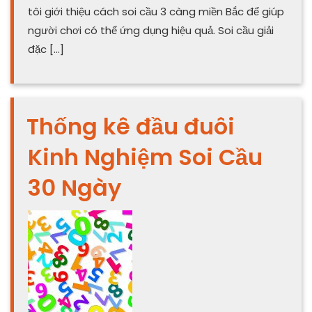
tôi giới thiệu cách soi cầu 3 càng miền Bắc để giúp
người chơi có thể ứng dụng hiệu quả. Soi cầu giải
đặc […]
Thống kê đầu đuôi
Kinh Nghiệm Soi Cầu
30 Ngày