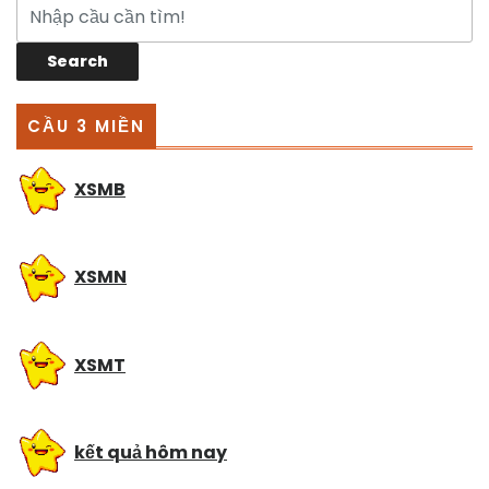
bài
viết
Search
CẦU 3 MIỀN
XSMB
XSMN
XSMT
kết quả hôm nay