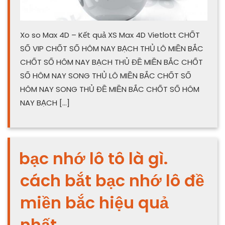
Xo so Max 4D – Kết quả XS Max 4D Vietlott CHỐT
SỐ VIP CHỐT SỐ HÔM NAY BẠCH THỦ LÔ MIỀN BẮC
CHỐT SỐ HÔM NAY BẠCH THỦ ĐỀ MIỀN BẮC CHỐT
SỐ HÔM NAY SONG THỦ LÔ MIỀN BẮC CHỐT SỐ
HÔM NAY SONG THỦ ĐỀ MIỀN BẮC CHỐT SỐ HÔM
NAY BẠCH […]
bạc nhớ lô tô là gì.
cách bắt bạc nhớ lô đề
miền bắc hiệu quả
nhất