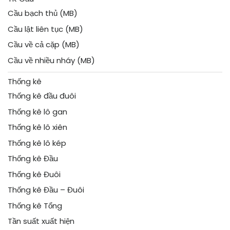
Cầu bạch thủ (MB)
Cầu lật liên tục (MB)
Cầu về cả cặp (MB)
Cầu về nhiều nháy (MB)
Thống kê
Thống kê đầu đuôi
Thống kê lô gan
Thống kê lô xiên
Thống kê lô kép
Thống kê Đầu
Thống kê Đuôi
Thống kê Đầu – Đuôi
Thống kê Tổng
Tần suất xuất hiện