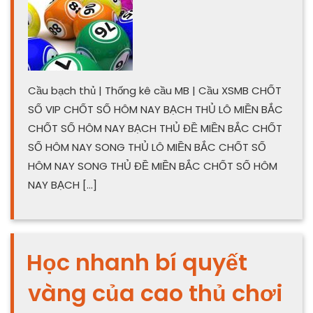
Cầu bạch thủ | Thống kê cầu MB | Cầu XSMB CHỐT
SỐ VIP CHỐT SỐ HÔM NAY BẠCH THỦ LÔ MIỀN BẮC
CHỐT SỐ HÔM NAY BẠCH THỦ ĐỀ MIỀN BẮC CHỐT
SỐ HÔM NAY SONG THỦ LÔ MIỀN BẮC CHỐT SỐ
HÔM NAY SONG THỦ ĐỀ MIỀN BẮC CHỐT SỐ HÔM
NAY BẠCH […]
Học nhanh bí quyết
vàng của cao thủ chơi