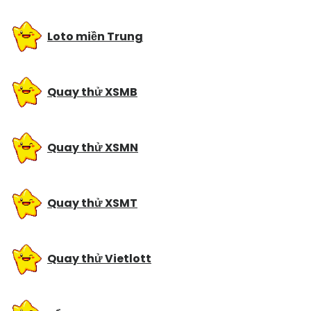
Loto miền Trung
Quay thử XSMB
Quay thử XSMN
Quay thử XSMT
Quay thử Vietlott