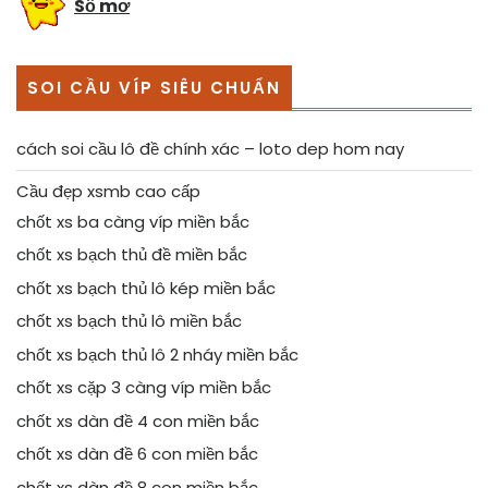
Sổ mơ
SOI CẦU VÍP SIÊU CHUẨN
cách soi cầu lô đề chính xác – loto dep hom nay
Cầu đẹp xsmb cao cấp
chốt xs ba càng víp miền bắc
chốt xs bạch thủ đề miền bắc
chốt xs bạch thủ lô kép miền bắc
chốt xs bạch thủ lô miền bắc
chốt xs bạch thủ lô 2 nháy miền bắc
chốt xs cặp 3 càng víp miền bắc
chốt xs dàn đề 4 con miền bắc
chốt xs dàn đề 6 con miền bắc
chốt xs dàn đề 8 con miền bắc