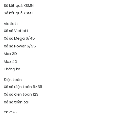
Sổ kết quả XSMN
Sổ kết quả XSMT
Vietlott
Xổ số Vietlott
Xổ số Mega 6/45
Xổ số Power 6/55
Max 3D
Max 4D
Thống kê
Điện toán
Xổ số điện toán 6×36
Xổ số điện toán 123
Xổ số thần tài
TK Cầu