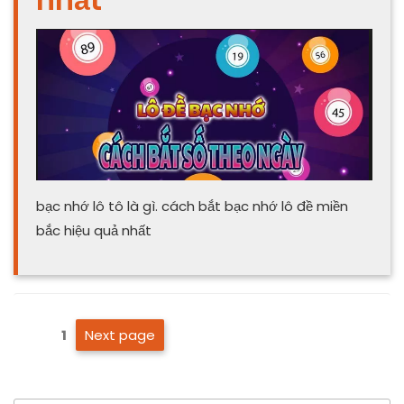
bạc nhớ lô tô là gì. cách bắt bạc nhớ lô đề miền
bắc hiệu quả nhất
Điều
Next page
Page
1
hướng