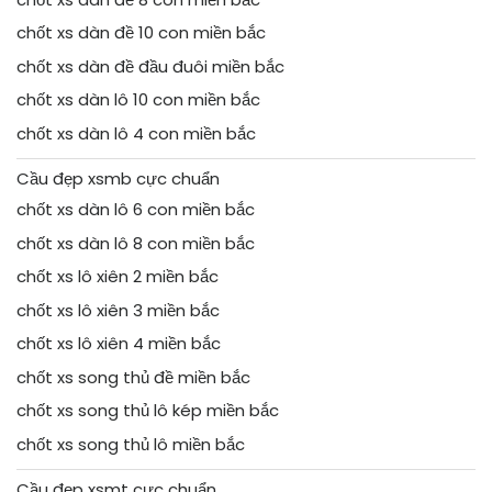
chốt xs dàn đề 10 con miền bắc
chốt xs dàn đề đầu đuôi miền bắc
chốt xs dàn lô 10 con miền bắc
chốt xs dàn lô 4 con miền bắc
Cầu đẹp xsmb cực chuẩn
chốt xs dàn lô 6 con miền bắc
chốt xs dàn lô 8 con miền bắc
chốt xs lô xiên 2 miền bắc
chốt xs lô xiên 3 miền bắc
chốt xs lô xiên 4 miền bắc
chốt xs song thủ đề miền bắc
chốt xs song thủ lô kép miền bắc
chốt xs song thủ lô miền bắc
Cầu đẹp xsmt cực chuẩn