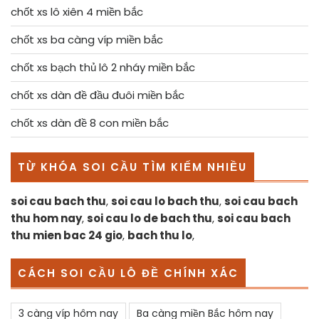
chốt xs lô xiên 4 miền bắc
chốt xs ba càng víp miền bắc
chốt xs bạch thủ lô 2 nháy miền bắc
chốt xs dàn đề đầu đuôi miền bắc
chốt xs dàn đề 8 con miền bắc
TỪ KHÓA SOI CẦU TÌM KIẾM NHIỀU
soi cau bach thu
,
soi cau lo bach thu
,
soi cau bach
thu hom nay
,
soi cau lo de bach thu
,
soi cau bach
thu mien bac 24 gio
,
bach thu lo
,
CÁCH SOI CẦU LÔ ĐỀ CHÍNH XÁC
3 càng víp hôm nay
Ba càng miền Bắc hôm nay