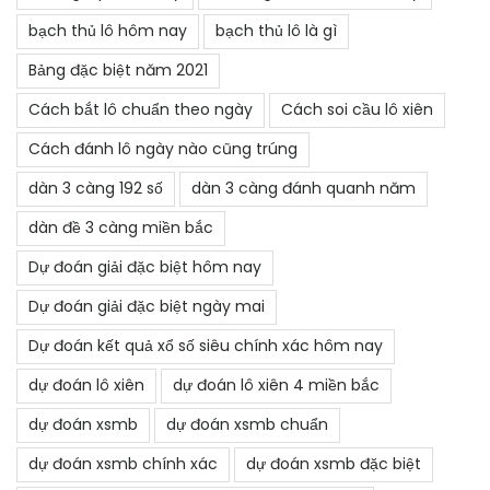
bạch thủ lô hôm nay
bạch thủ lô là gì
Bảng đặc biệt năm 2021
Cách bắt lô chuẩn theo ngày
Cách soi cầu lô xiên
Cách đánh lô ngày nào cũng trúng
dàn 3 càng 192 số
dàn 3 càng đánh quanh năm
dàn đề 3 càng miền bắc
Dự đoán giải đặc biệt hôm nay
Dự đoán giải đặc biệt ngày mai
Dự đoán kết quả xổ số siêu chính xác hôm nay
dự đoán lô xiên
dự đoán lô xiên 4 miền bắc
dự đoán xsmb
dự đoán xsmb chuẩn
dự đoán xsmb chính xác
dự đoán xsmb đặc biệt