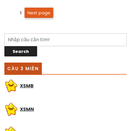
Điều
Next page
Page
1
hướng
bài
viết
Search
CẦU 3 MIỀN
XSMB
XSMN