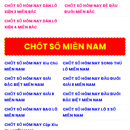
CHỐT SỐ HÔM NAY DÀN LÔ
CHỐT SỐ HÔM NAY ĐỀ ĐẦU
XIÊN 3 MIỀN BẮC
ĐUÔI MIỀN BẮC
CHỐT SỐ HÔM NAY DÀN LÔ
XIÊN 4 MIỀN BẮC
CHỐT SỐ MIỀN NAM
CHỐT SỐ HÔM NAY Xỉu Chủ
CHỐT SỐ HÔM NAY SONG THỦ
MIỀN NAM
LÔ MIỀN NAM
CHỐT SỐ HÔM NAY GIẢI
CHỐT SỐ HÔM NAY ĐẦU ĐUÔI
ĐẶC BIỆT MIỀN NAM
GIẢI 8 MIỀN NAM
CHỐT SỐ HÔM NAY GIẢI 8
CHỐT SỐ HÔM NAY ĐẦU ĐUÔI
MIỀN NAM
ĐẶC BIỆT MIỀN NAM
CHỐT SỐ HÔM NAY BAO LÔ
CHỐT SỐ HÔM NAY LÔ 3 SỐ
MIỀN NAM
MIỀN NAM
CHỐT SỐ HÔM NAY Cặp Xỉu