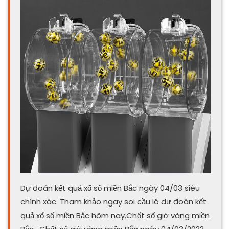
Dự đoán kết quả xổ số miền Bắc ngày 04/03 siêu
chính xác. Tham khảo ngay soi cầu lô dự đoán kết
quả xổ số miền Bắc hôm nay.Chốt số giờ vàng miền