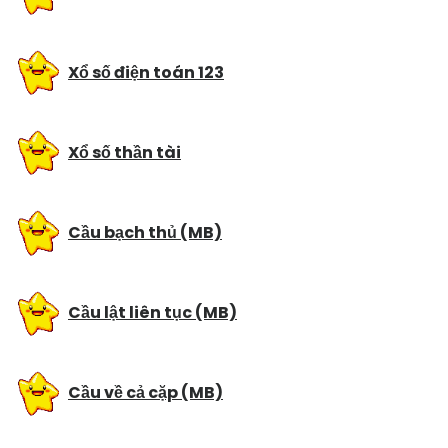
Xổ số điện toán 123
Xổ số thần tài
Cầu bạch thủ (MB)
Cầu lật liên tục (MB)
Cầu về cả cặp (MB)