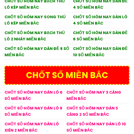
CHỐT SỐ HÔM NAY BẠCH THỦ
CHỐT SỐ HÔM NAY DÀN ĐỀ
LÔ KÉP MIỀN BẮC
4 SỐ MIỀN BẮC
CHỐT SỐ HÔM NAY SONG THỦ
CHỐT SỐ HÔM NAY DÀN LÔ
LÔ KÉP MIỀN BẮC
4 SỐ MIỀN BẮC
CHỐT SỐ HÔM NAY BẠCH THỦ
CHỐT SỐ HÔM NAY DÀN ĐỀ
LÔ 2 NHÁY MIỀN BẮC
6 SỐ MIỀN BẮC
CHỐT SỐ HÔM NAY DÀN ĐỀ 8 SỐ
CHỐT SỐ HÔM NAY DÀN ĐỀ
MIỀN BẮC
10 SỐ MIỀN BẮC
CHỐT SỐ MIỀN BẮC
CHỐT SỐ HÔM NAY DÀN LÔ 6
CHỐT SỐ HÔM NAY 3 CÀNG
SỐ MIỀN BẮC
MIỀN BẮC
CHỐT SỐ HÔM NAY DÀN LÔ 8
CHỐT SỐ HÔM NAY DÀN 3
SỐ MIỀN BẮC
CÀNG 2 SỐ MIỀN BẮC
CHỐT SỐ HÔM NAY DÀN LÔ
CHỐT SỐ HÔM NAY DÀN LÔ 10
XIÊN 2 MIỀN BẮC
SỐ MIỀN BẮC