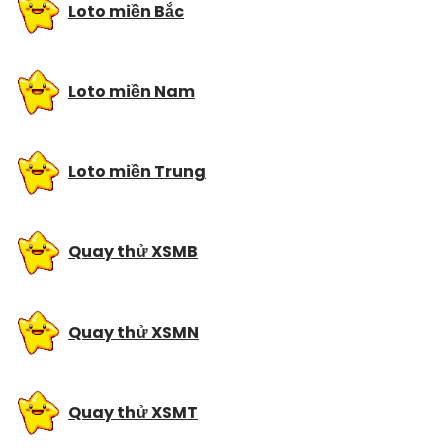
Loto miền Bắc
Loto miền Nam
Loto miền Trung
Quay thử XSMB
Quay thử XSMN
Quay thử XSMT