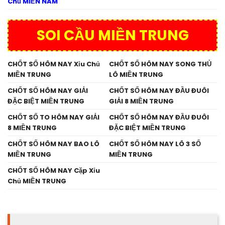
Chủ MIỀN NAM
SOI CẦU MIỀN TRUNG
CHỐT SỐ HÔM NAY Xỉu Chủ
CHỐT SỐ HÔM NAY SONG THỦ
MIỀN TRUNG
LÔ MIỀN TRUNG
CHỐT SỐ HÔM NAY GIẢI
CHỐT SỐ HÔM NAY ĐẦU ĐUÔI
ĐẶC BIỆT MIỀN TRUNG
GIẢI 8 MIỀN TRUNG
CHỐT SỐ TO HÔM NAY GIẢI
CHỐT SỐ HÔM NAY ĐẦU ĐUÔI
8 MIỀN TRUNG
ĐẶC BIỆT MIỀN TRUNG
CHỐT SỐ HÔM NAY BAO LÔ
CHỐT SỐ HÔM NAY LÔ 3 SỐ
MIỀN TRUNG
MIỀN TRUNG
CHỐT SỐ HÔM NAY Cặp Xỉu
Chủ MIỀN TRUNG