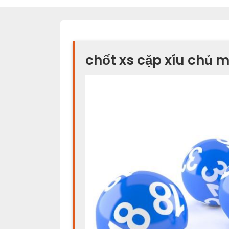
chốt xs cặp xíu chủ m