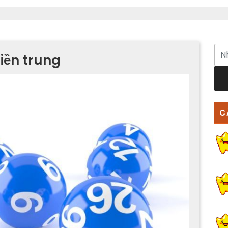
iền trung
C