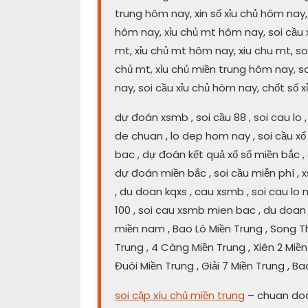
trung hôm nay, xin số xỉu chủ hôm nay,
hôm nay, xỉu chủ mt hôm nay, soi cầu 
mt, xỉu chủ mt hôm nay, xiu chu mt, soi
chủ mt, xỉu chủ miền trung hôm nay, so
nay, soi cầu xỉu chủ hôm nay, chốt số x
dự đoán xsmb , soi cầu 88 , soi cau lo 
de chuan , lo dep hom nay , soi cầu xổ
bac , dự đoán kết quả xổ số miền bắc 
dự đoán miền bắc , soi cầu miễn phí ,
, du doan kqxs , cau xsmb , soi cau lo m
100 , soi cau xsmb mien bac , du doan 
miền nam , Bao Lô Miền Trung , Song Thủ
Trung , 4 Càng Miền Trung , Xiên 2 Miền
Đuôi Miền Trung , Giải 7 Miền Trung , B
soi cặp xíu chủ miền trung
– chuan doa