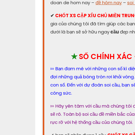
doan de hom nay –
đề hôm nay
–
soi
✔
CHỐT XS CẶP XÍU CHỦ MIỀN TRU
gia của chúng tôi đã tìm giúp các bạn 
dưới là bạn sẽ sở hữu ngay
cầu
đẹp nh
✯
SỐ CHÍNH XÁC
⇰ Bạn đam mê với những con số kì diệu
đợi những quả bóng tròn rơi khỏi vòng
con số. Đến với dự đoán soi cầu, bạn 
công sức.
⇰ Hãy yên tâm với cầu mà chúng tôi đã
sẽ rõ. Toàn bộ soi cầu đề miền bắc củ
rực rỡ với hệ thống cầu của chúng tôi.