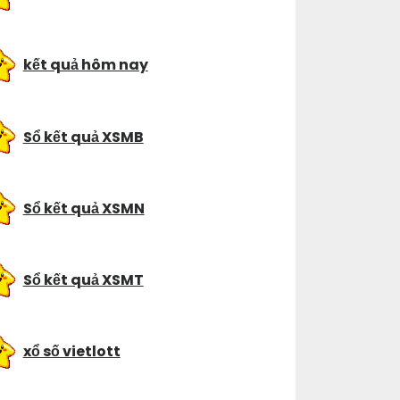
kết quả hôm nay
Sổ kết quả XSMB
Sổ kết quả XSMN
Sổ kết quả XSMT
xổ số vietlott