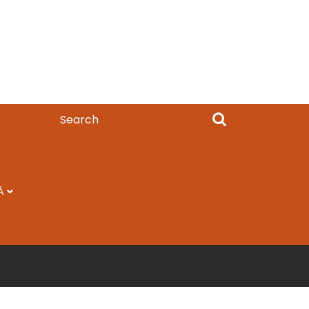
Search
for:
Ả