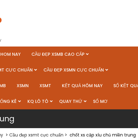
p
y
P HOM NAY
CẦU ĐẸP XSMB CAO CẤP
MT CỰC CHUẨN
CẦU ĐẸP XSMN CỰC CHUẨN
MB
XSMN
XSMT
KẾT QUẢ HÔM NAY
SỔ KẾT QU
ỐNG KÊ
KQ LÔ TÔ
QUAY THỬ
SỔ MƠ
rung
ay
>
Cầu đẹp xsmt cực chuẩn
>
chốt xs cặp xíu chủ miền trung