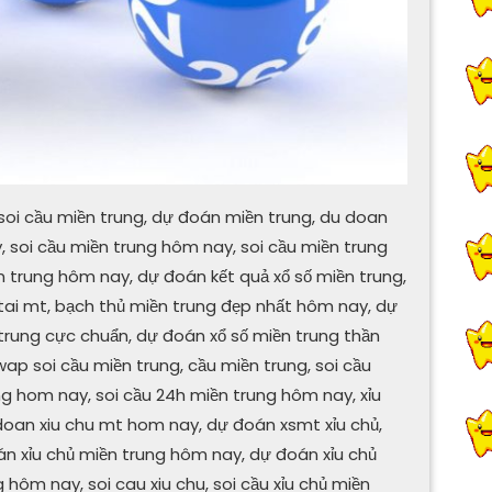
 soi cầu miền trung, dự đoán miền trung, du doan
 soi cầu miền trung hôm nay, soi cầu miền trung
 trung hôm nay, dự đoán kết quả xổ số miền trung,
tai mt, bạch thủ miền trung đẹp nhất hôm nay, dự
 trung cực chuẩn, dự đoán xổ số miền trung thần
wap soi cầu miền trung, cầu miền trung, soi cầu
ng hom nay, soi cầu 24h miền trung hôm nay, xỉu
doan xiu chu mt hom nay, dự đoán xsmt xỉu chủ,
n xỉu chủ miền trung hôm nay, dự đoán xỉu chủ
 hôm nay, soi cau xiu chu, soi cầu xỉu chủ miền