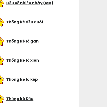
Cầu về nhiều nháy (MB)
Thống kê đầu đuôi
Thống kê lô gan
Thống kê lô xiên
Thống kê lô kép
Thống kê Đầu