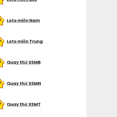
Loto miền Nam
Loto miền Trung
Quay thử XSMB
Quay thử XSMN
Quay thử XSMT