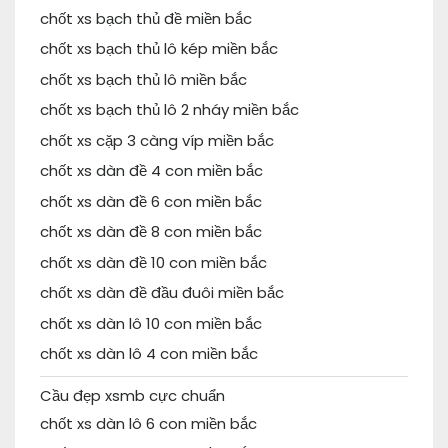
chốt xs bạch thủ đề miền bắc
chốt xs bạch thủ lô kép miền bắc
chốt xs bạch thủ lô miền bắc
chốt xs bạch thủ lô 2 nháy miền bắc
chốt xs cặp 3 càng víp miền bắc
chốt xs dàn đề 4 con miền bắc
chốt xs dàn đề 6 con miền bắc
chốt xs dàn đề 8 con miền bắc
chốt xs dàn đề 10 con miền bắc
chốt xs dàn đề đầu đuôi miền bắc
chốt xs dàn lô 10 con miền bắc
chốt xs dàn lô 4 con miền bắc
Cầu đẹp xsmb cực chuẩn
chốt xs dàn lô 6 con miền bắc