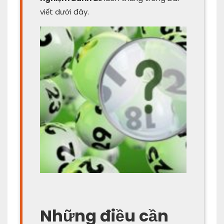
viết dưới đây.
Những điều cần