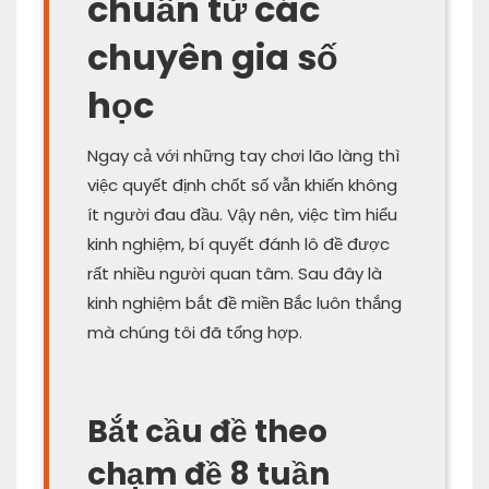
chuẩn từ các
chuyên gia số
học
Ngay cả với những tay chơi lão làng thì
việc quyết định chốt số vẫn khiến không
ít người đau đầu. Vậy nên, việc tìm hiểu
kinh nghiệm, bí quyết đánh lô đề được
rất nhiều người quan tâm. Sau đây là
kinh nghiệm bắt đề miền Bắc luôn thắng
mà chúng tôi đã tổng hợp.
Bắt cầu đề theo
chạm đề 8 tuần