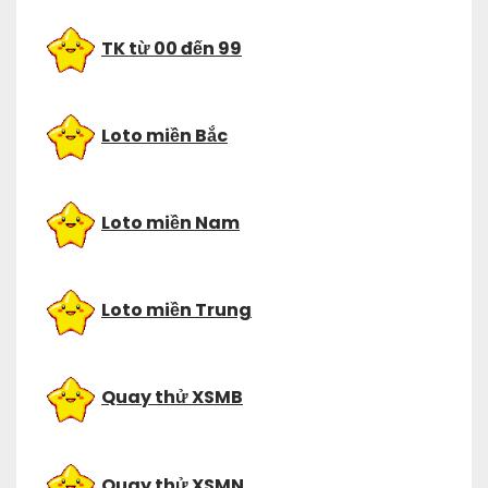
TK từ 00 đến 99
Loto miền Bắc
Loto miền Nam
Loto miền Trung
Quay thử XSMB
Quay thử XSMN