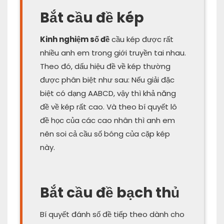
Bắt cầu đề kép
Kinh nghiệm số đề
cầu kép được rất
nhiều anh em trong giới truyền tai nhau.
Theo đó, dấu hiệu đề về kép thường
được phân biệt như sau: Nếu giải đặc
biệt có dạng AABCD, vậy thì khả năng
đề về kép rất cao. Và theo bí quyết lô
đề học của các cao nhân thì anh em
nên soi cả cầu số bóng của cặp kép
này.
Bắt cầu đề bạch thủ
Bí quyết đánh số đề tiếp theo dành cho