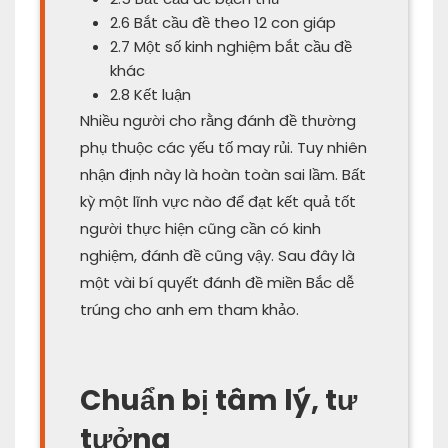
2.6
Bắt cầu đề theo 12 con giáp
2.7
Một số kinh nghiệm bắt cầu đề
khác
2.8
Kết luận
Nhiều người cho rằng đánh đề thường
phụ thuộc các yếu tố may rủi. Tuy nhiên
nhận định này là hoàn toàn sai lầm. Bất
kỳ một lĩnh vực nào để đạt kết quả tốt
người thực hiện cũng cần có kinh
nghiệm, đánh đề cũng vậy. Sau đây là
một vài bí quyết đánh đề miền Bắc dễ
trúng cho anh em tham khảo.
Chuẩn bị tâm lý, tư
tưởng