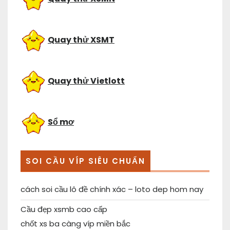
Quay thử XSMT
Quay thử Vietlott
Sổ mơ
SOI CẦU VÍP SIÊU CHUẨN
cách soi cầu lô đề chính xác – loto dep hom nay
Cầu đẹp xsmb cao cấp
chốt xs ba càng víp miền bắc