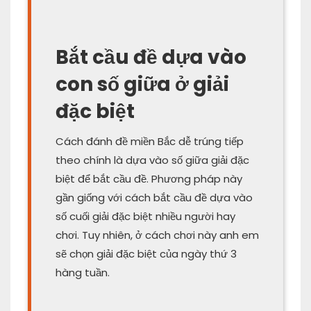
Bắt cầu đề dựa vào
con số giữa ở giải
đặc biệt
Cách đánh đề miền Bắc dễ trúng tiếp
theo chính là dựa vào số giữa giải đặc
biệt để bắt cầu đề. Phương pháp này
gần giống với cách bắt cầu đề dựa vào
số cuối giải đặc biệt nhiều người hay
chơi. Tuy nhiên, ở cách chơi này anh em
sẽ chọn giải đặc biệt của ngày thứ 3
hàng tuần.