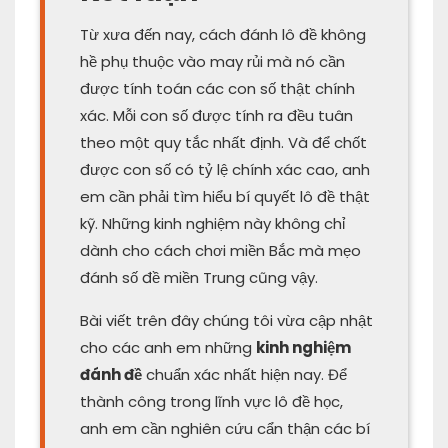
Từ xưa đến nay, cách đánh lô đề không
hề phụ thuộc vào may rủi mà nó cần
được tính toán các con số thật chính
xác. Mỗi con số được tính ra đều tuân
theo một quy tắc nhất định. Và để chốt
được con số có tỷ lệ chính xác cao, anh
em cần phải tìm hiểu bí quyết lô đề thật
kỹ. Những kinh nghiệm này không chỉ
dành cho cách chơi miền Bắc mà mẹo
đánh số đề miền Trung cũng vậy.
Bài viết trên đây chúng tôi vừa cập nhật
cho các anh em những
kinh nghiệm
đánh đề
chuẩn xác nhất hiện nay. Để
thành công trong lĩnh vực lô đề học,
anh em cần nghiên cứu cẩn thận các bí