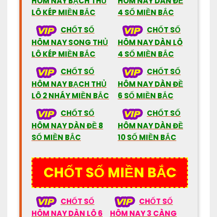
HÔM NAY BẠCH THỦ
HÔM NAY DÀN ĐỀ
LÔ KÉP MIỀN BẮC
4 SỐ MIỀN BẮC
CHỐT SỐ
CHỐT SỐ
HÔM NAY SONG THỦ
HÔM NAY DÀN LÔ
LÔ KÉP MIỀN BẮC
4 SỐ MIỀN BẮC
CHỐT SỐ
CHỐT SỐ
HÔM NAY BẠCH THỦ
HÔM NAY DÀN ĐỀ
LÔ 2 NHÁY MIỀN BẮC
6 SỐ MIỀN BẮC
CHỐT SỐ
CHỐT SỐ
HÔM NAY DÀN ĐỀ 8
HÔM NAY DÀN ĐỀ
SỐ MIỀN BẮC
10 SỐ MIỀN BẮC
CHỐT SỐ MIỀN BẮC
CHỐT SỐ
CHỐT SỐ
HÔM NAY DÀN LÔ 6
HÔM NAY 3 CÀNG