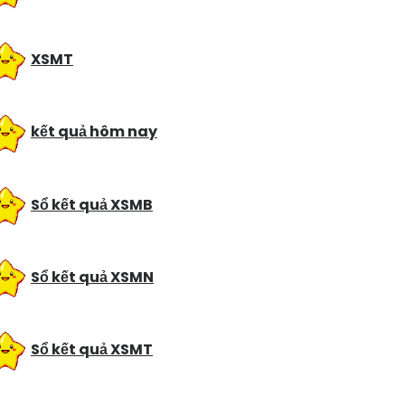
XSMT
kết quả hôm nay
Sổ kết quả XSMB
Sổ kết quả XSMN
Sổ kết quả XSMT