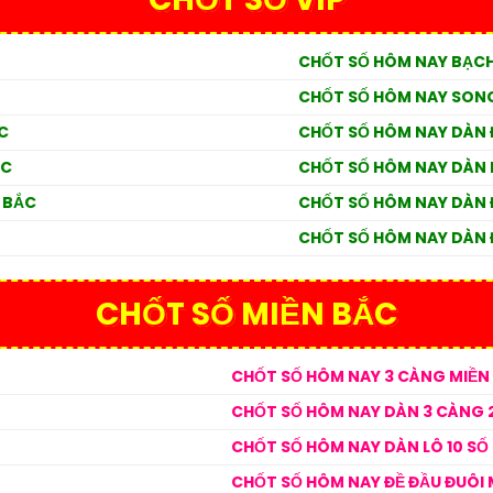
CHỐT SỐ HÔM NAY BẠCH
CHỐT SỐ HÔM NAY SONG
C
CHỐT SỐ HÔM NAY DÀN Đ
ẮC
CHỐT SỐ HÔM NAY DÀN L
 BẮC
CHỐT SỐ HÔM NAY DÀN Đ
CHỐT SỐ HÔM NAY DÀN Đ
CHỐT SỐ MIỀN BẮC
CHỐT SỐ HÔM NAY 3 CÀNG MIỀN
CHỐT SỐ HÔM NAY DÀN 3 CÀNG 2
CHỐT SỐ HÔM NAY DÀN LÔ 10 SỐ
CHỐT SỐ HÔM NAY ĐỀ ĐẦU ĐUÔI 