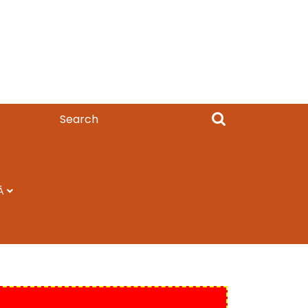
Search
for:
Ả