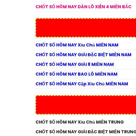
CHỐT SỐ HÔM NAY DÀN LÔ XIÊN 4 MIỀN BẮC
CHỐT SỐ HÔM NAY Xỉu Chủ MIỀN NAM
CHỐT SỐ HÔM NAY GIẢI ĐẶC BIỆT MIỀN NAM
CHỐT SỐ HÔM NAY GIẢI 8 MIỀN NAM
CHỐT SỐ HÔM NAY BAO LÔ MIỀN NAM
CHỐT SỐ HÔM NAY Cặp Xỉu Chủ MIỀN NAM
CHỐT SỐ HÔM NAY Xỉu Chủ MIỀN TRUNG
CHỐT SỐ HÔM NAY GIẢI ĐẶC BIỆT MIỀN TRUN