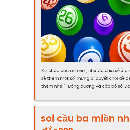
Xin chào các anh em, như đã chia sẻ ở phần
sẻ thêm một số những bí quyết chơi đề đ
thêm nhé: 1>Bóng dương và các bộ số: Dân
soi cầu ba miền nh