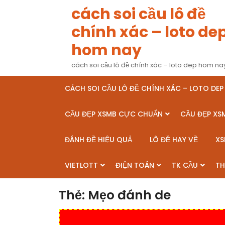
Skip
cách soi cầu lô đề
to
chính xác – loto de
content
hom nay
cách soi cầu lô đề chính xác – loto dep hom na
CÁCH SOI CẦU LÔ ĐỀ CHÍNH XÁC – LOTO DE
CẦU ĐẸP XSMB CỰC CHUẨN
CẦU ĐẸP XS
ĐÁNH ĐỀ HIỆU QUẢ
LÔ ĐỀ HAY VỀ
XS
VIETLOTT
ĐIỆN TOÁN
TK CẦU
TH
Thẻ:
Mẹo đánh de