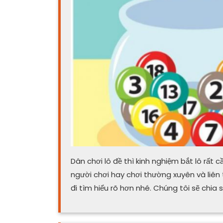
Dân chơi lô đề thì kinh nghiệm bắt lô rất c
người chơi hay chơi thường xuyên và liên 
đi tìm hiểu rõ hơn nhé. Chúng tôi sẽ chia 