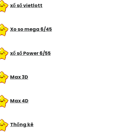
xổ số vietlott
Xo so mega 6/45
xổ số Power 6/55
Max 3D
Max 4D
Thống kê