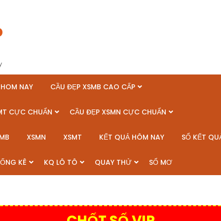
p
y
P HOM NAY
CẦU ĐẸP XSMB CAO CẤP
MT CỰC CHUẨN
CẦU ĐẸP XSMN CỰC CHUẨN
MB
XSMN
XSMT
KẾT QUẢ HÔM NAY
SỔ KẾT QU
ỐNG KÊ
KQ LÔ TÔ
QUAY THỬ
SỔ MƠ
CHỐT SỐ VIP